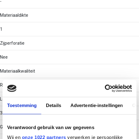
-
Materiaaldikte
1
Zijperforatie
Nee
Materiaalkwaliteit
RVS 316 (V4A)
Lengte
Toestemming
Details
Advertentie-instellingen
Ov
3000
Gebruikstemperatuur
Verantwoord gebruik van uw gegevens
Wij en
onze 1022 partners
verwerken je persoonlijke