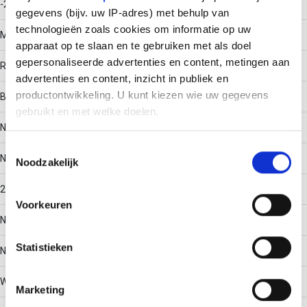
-20 - 120
gegevens (bijv. uw IP-adres) met behulp van
technologieën zoals cookies om informatie op uw
Materiaal
apparaat op te slaan en te gebruiken met als doel
gepersonaliseerde advertenties en content, metingen aan
Roestvaststaal (RVS)
advertenties en content, inzicht in publiek en
productontwikkeling. U kunt kiezen wie uw gegevens
Bodemperforatie
gebruikt en met welke doelen.
Nee
Als u het toestaat, willen we ook graag:
Toestemmingsselectie
Nuttige doorsnede
Noodzakelijk
Informatie verzamelen over uw geografische locatie,
die tot een paar meter nauwkeurig kan zijn
23904
Uw apparaat identificeren door het actief te scannen
Voorkeuren
op specifieke eigenschappen (fingerprinting)
Nato perforatie
Lees meer over hoe uw persoonlijke gegevens worden
Statistieken
verwerkt en stel uw voorkeuren in het
detailgedeelte
in.
Nee
U kunt uw toestemming op elk moment wijzigen of
intrekken in de Cookieverklaring.
Werkende lengte
Marketing