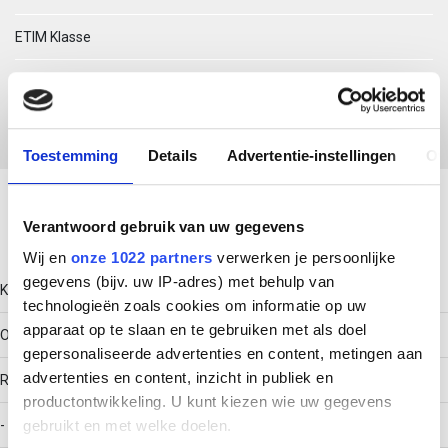
ETIM Klasse
EC000861 - Hoekaanzetstuk kabelgoot
Toestemming
Details
Advertentie-instellingen
Ov
Download productsheet
Verantwoord gebruik van uw gegevens
Technische gegevens
Wij en
onze 1022 partners
verwerken je persoonlijke
gegevens (bijv. uw IP-adres) met behulp van
Kleur
technologieën zoals cookies om informatie op uw
apparaat op te slaan en te gebruiken met als doel
Overig
gepersonaliseerde advertenties en content, metingen aan
advertenties en content, inzicht in publiek en
RAL-nummer
productontwikkeling. U kunt kiezen wie uw gegevens
-
gebruikt en met welke doelen.