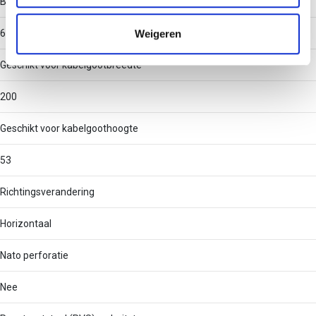
Binnenstraal
informatie die u aan ze heeft verstrekt of die ze hebben
verzameld op basis van uw gebruik van hun services.
Weigeren
60
Geschikt voor kabelgootbreedte
200
Geschikt voor kabelgoothoogte
53
Richtingsverandering
Horizontaal
Nato perforatie
Nee