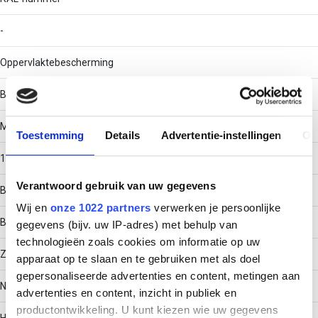
-
Oppervlaktebescherming
Bandverzinkt (sendzimir verzinkt) en gecoat
Materiaaldikte
Toestemming
Details
Advertentie-instellingen
Ov
1
Verantwoord gebruik van uw gegevens
Bouwvorm
Wij en
onze 1022 partners
verwerken je persoonlijke
Bocht star
gegevens (bijv. uw IP-adres) met behulp van
technologieën zoals cookies om informatie op uw
Zijperforatie
apparaat op te slaan en te gebruiken met als doel
gepersonaliseerde advertenties en content, metingen aan
Nee
advertenties en content, inzicht in publiek en
productontwikkeling. U kunt kiezen wie uw gegevens