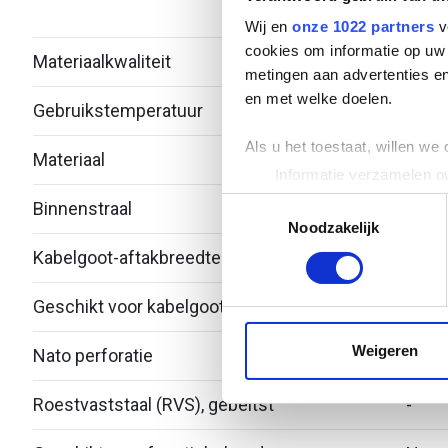
verzi
Wij en
onze 1022 partners
v
cookies om informatie op uw 
Materiaalkwaliteit
Over
metingen aan advertenties en
en met welke doelen.
Gebruikstemperatuur
-20 -
Als u het toestaat, willen we
Materiaal
Staal
Informatie verzamelen ov
Uw apparaat identificere
Toestemmingsselectie
Binnenstraal
60
Lees meer over hoe uw perso
Noodzakelijk
toestemming op elk moment wi
Kabelgoot-aftakbreedte
200
We gebruiken cookies om cont
Geschikt voor kabelgoothoogte
53
websiteverkeer te analyseren
media, adverteren en analys
Weigeren
Nato perforatie
Nee
verstrekt of die ze hebben v
Roestvaststaal (RVS), gebeitst
-