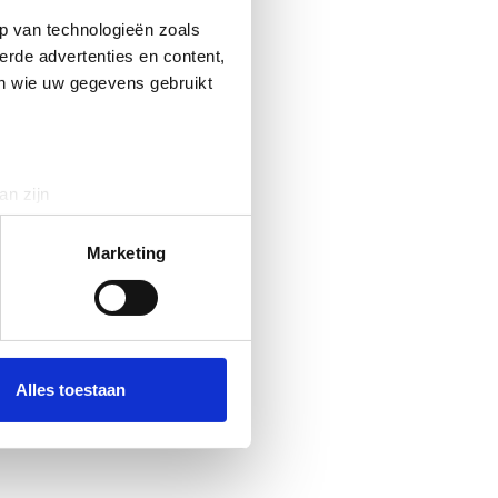
p van technologieën zoals
erde advertenties en content,
en wie uw gegevens gebruikt
an zijn
rinting)
t
detailgedeelte
in. U kunt uw
Marketing
 media te bieden en om ons
ze partners voor social
nformatie die u aan ze heeft
Alles toestaan