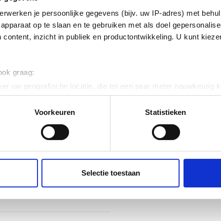
nkt)
erwerken je persoonlijke gegevens (bijv. uw IP-adres) met behul
apparaat op te slaan en te gebruiken met als doel gepersonalise
ig
 content, inzicht in publiek en productontwikkeling. U kunt kiez
 120
 ook graag:
er uw geografische locatie, die tot een paar meter nauwkeurig k
n door het actief te scannen op specifieke eigenschappen (fingerp
onlijke gegevens worden verwerkt en stel uw voorkeuren in he
Voorkeuren
Statistieken
jzigen of intrekken in de Cookieverklaring.
ent en advertenties te personaliseren, om functies voor social
. Ook delen we informatie over uw gebruik van onze site met on
e. Deze partners kunnen deze gegevens combineren met andere i
Selectie toestaan
erzameld op basis van uw gebruik van hun services.