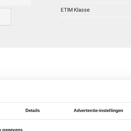
ETIM Klasse
egreerde verbinder
Details
Advertentie-instellingen
erzinkt (sendzimir
w gegevens