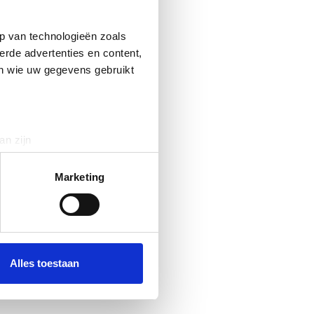
p van technologieën zoals
erde advertenties en content,
en wie uw gegevens gebruikt
an zijn
rinting)
t
detailgedeelte
in. U kunt uw
Marketing
 media te bieden en om ons
ze partners voor social
nformatie die u aan ze heeft
Alles toestaan