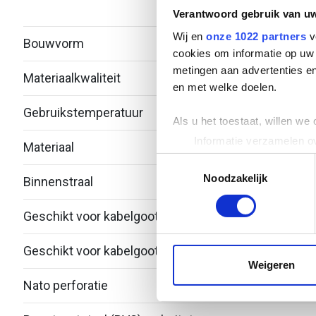
verzi
Verantwoord gebruik van u
Wij en
onze 1022 partners
v
Bouwvorm
T-stu
cookies om informatie op uw 
metingen aan advertenties en
Materiaalkwaliteit
Over
en met welke doelen.
Gebruikstemperatuur
-20 -
Als u het toestaat, willen we
Informatie verzamelen ov
Materiaal
Staal
Uw apparaat identificere
Toestemmingsselectie
Lees meer over hoe uw perso
Noodzakelijk
Binnenstraal
60
toestemming op elk moment wi
Geschikt voor kabelgootbreedte
200
We gebruiken cookies om cont
websiteverkeer te analyseren
Geschikt voor kabelgoothoogte
53
media, adverteren en analys
Weigeren
verstrekt of die ze hebben v
Nato perforatie
Nee