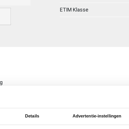
ETIM Klasse
ig
egreerde verbinder
Details
Advertentie-instellingen
erzinkt (sendzimir