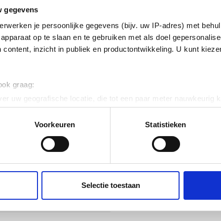
nkt) en gecoat
w gegevens
erwerken je persoonlijke gegevens (bijv. uw IP-adres) met behul
k horizontaal
apparaat op te slaan en te gebruiken met als doel gepersonalise
 content, inzicht in publiek en productontwikkeling. U kunt kiez
ig
 120
 ook graag:
er uw geografische locatie, die tot een paar meter nauwkeurig k
n door het actief te scannen op specifieke eigenschappen (fingerp
onlijke gegevens worden verwerkt en stel uw voorkeuren in he
Voorkeuren
Statistieken
jzigen of intrekken in de Cookieverklaring.
ent en advertenties te personaliseren, om functies voor social
. Ook delen we informatie over uw gebruik van onze site met on
e. Deze partners kunnen deze gegevens combineren met andere i
Selectie toestaan
erzameld op basis van uw gebruik van hun services.