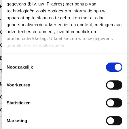
gegevens (bijv. uw IP-adres) met behulp van
RAL-nummer
technologieën zoals cookies om informatie op uw
apparaat op te slaan en te gebruiken met als doel
-
gepersonaliseerde advertenties en content, metingen aan
advertenties en content, inzicht in publiek en
Oppervlaktebescherming
productontwikkeling. U kunt kiezen wie uw gegevens
Overig
gebruikt en met welke doelen.
Bouwvorm
Als u het toestaat, willen we ook graag:
Toestemmingsselectie
Noodzakelijk
Informatie verzamelen over uw geografische locatie,
T-stuk horizontaal
die tot een paar meter nauwkeurig kan zijn
Uw apparaat identificeren door het actief te scannen
Materiaalkwaliteit
Voorkeuren
op specifieke eigenschappen (fingerprinting)
Lees meer over hoe uw persoonlijke gegevens worden
Overig
Statistieken
verwerkt en stel uw voorkeuren in het
detailgedeelte
in.
U kunt uw toestemming op elk moment wijzigen of
Gebruikstemperatuur
intrekken in de Cookieverklaring.
Marketing
-20 - 120