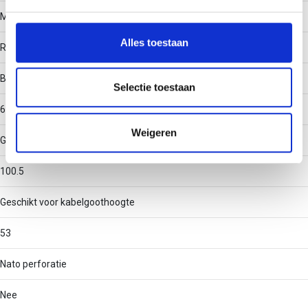
We gebruiken cookies om content en advertenties te
Materiaal
personaliseren, om functies voor social media te bieden
en om ons websiteverkeer te analyseren. Ook delen we
Alles toestaan
Roestvaststaal (RVS)
informatie over uw gebruik van onze site met onze
partners voor social media, adverteren en analyse. Deze
Binnenstraal
partners kunnen deze gegevens combineren met andere
Selectie toestaan
informatie die u aan ze heeft verstrekt of die ze hebben
60
verzameld op basis van uw gebruik van hun services.
Weigeren
Geschikt voor kabelgootbreedte
100.5
Geschikt voor kabelgoothoogte
53
Nato perforatie
Nee