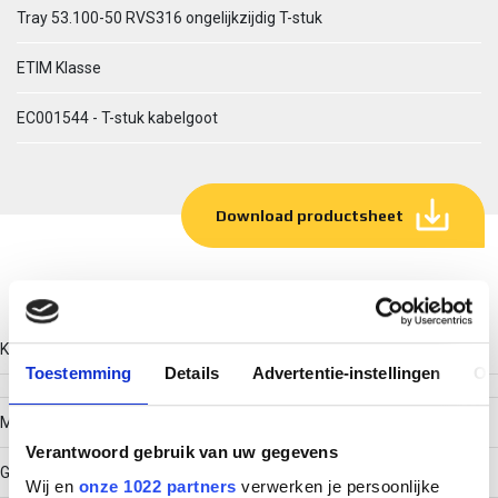
Tray 53.100-50 RVS316 ongelijkzijdig T-stuk
ETIM Klasse
EC001544 - T-stuk kabelgoot
Download productsheet
Technische gegevens
Kleur
Toestemming
Details
Advertentie-instellingen
Ov
Model
Verantwoord gebruik van uw gegevens
Geïntegreerde verbinder
Wij en
onze 1022 partners
verwerken je persoonlijke