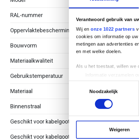
RAL-nummer
-
Verantwoord gebruik van u
Wij en
onze 1022 partners
v
Oppervlaktebescherming
Over
cookies om informatie op uw 
metingen aan advertenties en
Bouwvorm
T-stu
en met welke doelen.
Materiaalkwaliteit
Over
Als u het toestaat, willen we
Informatie verzamelen ov
Gebruikstemperatuur
-20 -
Uw apparaat identificere
Toestemmingsselectie
Materiaal
Roest
Lees meer over hoe uw perso
Noodzakelijk
toestemming op elk moment wi
Binnenstraal
60
We gebruiken cookies om cont
websiteverkeer te analyseren
Geschikt voor kabelgootbreedte
150.
media, adverteren en analys
Weigeren
verstrekt of die ze hebben v
Geschikt voor kabelgoothoogte
53