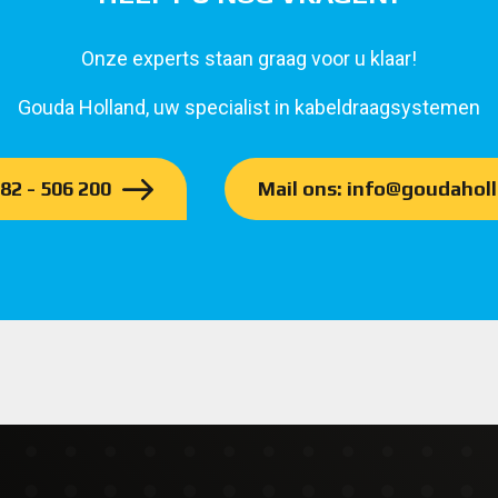
Onze experts staan graag voor u klaar!
Gouda Holland, uw specialist in kabeldraagsystemen
182 - 506 200
Mail ons: info@goudaholl