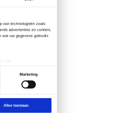
p van technologieën zoals
erde advertenties en content,
en wie uw gegevens gebruikt
an zijn
rinting)
t
detailgedeelte
in. U kunt uw
Marketing
 media te bieden en om ons
ze partners voor social
nformatie die u aan ze heeft
Alles toestaan