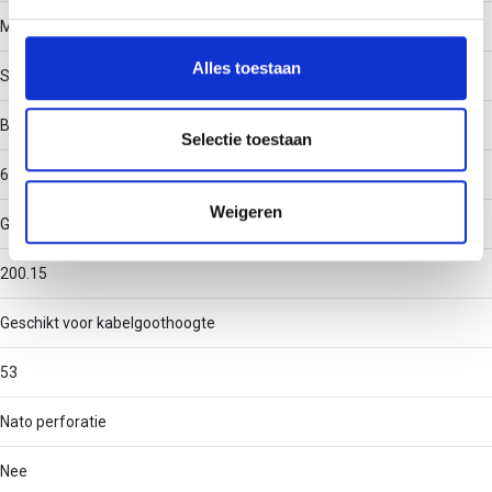
We gebruiken cookies om content en advertenties te
Materiaal
personaliseren, om functies voor social media te bieden
en om ons websiteverkeer te analyseren. Ook delen we
Alles toestaan
Staal
informatie over uw gebruik van onze site met onze
partners voor social media, adverteren en analyse. Deze
Binnenstraal
partners kunnen deze gegevens combineren met andere
Selectie toestaan
informatie die u aan ze heeft verstrekt of die ze hebben
60
verzameld op basis van uw gebruik van hun services.
Weigeren
Geschikt voor kabelgootbreedte
200.15
Geschikt voor kabelgoothoogte
53
Nato perforatie
Nee