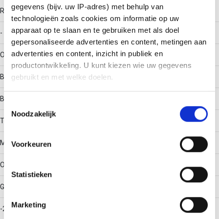
gegevens (bijv. uw IP-adres) met behulp van
RAL-nummer
technologieën zoals cookies om informatie op uw
apparaat op te slaan en te gebruiken met als doel
-
gepersonaliseerde advertenties en content, metingen aan
advertenties en content, inzicht in publiek en
Oppervlaktebescherming
productontwikkeling. U kunt kiezen wie uw gegevens
Bandverzinkt (sendzimir verzinkt)
gebruikt en met welke doelen.
Bouwvorm
Als u het toestaat, willen we ook graag:
Toestemmingsselectie
Noodzakelijk
Informatie verzamelen over uw geografische locatie,
T-stuk horizontaal
die tot een paar meter nauwkeurig kan zijn
Uw apparaat identificeren door het actief te scannen
Materiaalkwaliteit
Voorkeuren
op specifieke eigenschappen (fingerprinting)
Lees meer over hoe uw persoonlijke gegevens worden
Overig
Statistieken
verwerkt en stel uw voorkeuren in het
detailgedeelte
in.
U kunt uw toestemming op elk moment wijzigen of
Gebruikstemperatuur
intrekken in de Cookieverklaring.
Marketing
-20 - 120