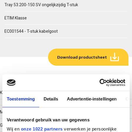
Tray 53.200-150 SV ongelijkzijdig T-stuk
ETIM Klasse
EC001544 - T-stuk kabelgoot
Download productsheet
Technische gegevens
Kleur
Toestemming
Details
Advertentie-instellingen
Ov
Model
Verantwoord gebruik van uw gegevens
Geïntegreerde verbinder
Wij en
onze 1022 partners
verwerken je persoonlijke