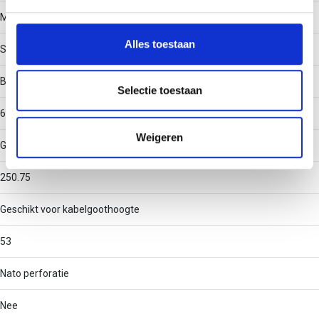
We gebruiken cookies om content en advertenties te
Materiaal
personaliseren, om functies voor social media te bieden
en om ons websiteverkeer te analyseren. Ook delen we
Alles toestaan
Staal
informatie over uw gebruik van onze site met onze
partners voor social media, adverteren en analyse. Deze
Binnenstraal
partners kunnen deze gegevens combineren met andere
Selectie toestaan
informatie die u aan ze heeft verstrekt of die ze hebben
60
verzameld op basis van uw gebruik van hun services.
Weigeren
Geschikt voor kabelgootbreedte
250.75
Geschikt voor kabelgoothoogte
53
Nato perforatie
Nee