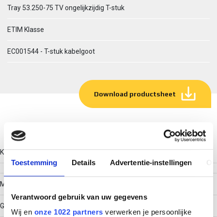
Tray 53.250-75 TV ongelijkzijdig T-stuk
ETIM Klasse
EC001544 - T-stuk kabelgoot
Download productsheet
Technische gegevens
Kleur
Toestemming
Details
Advertentie-instellingen
Ov
Model
Verantwoord gebruik van uw gegevens
Geïntegreerde verbinder
Wij en
onze 1022 partners
verwerken je persoonlijke