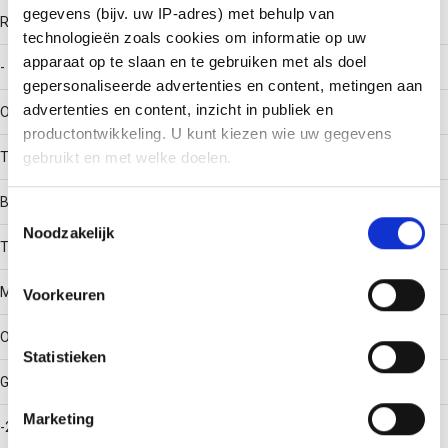
gegevens (bijv. uw IP-adres) met behulp van
RAL-nummer
technologieën zoals cookies om informatie op uw
apparaat op te slaan en te gebruiken met als doel
-
gepersonaliseerde advertenties en content, metingen aan
advertenties en content, inzicht in publiek en
Oppervlaktebescherming
productontwikkeling. U kunt kiezen wie uw gegevens
Thermisch verzinkt (Hot-dip)
gebruikt en met welke doelen.
Bouwvorm
Als u het toestaat, willen we ook graag:
Toestemmingsselectie
Noodzakelijk
Informatie verzamelen over uw geografische locatie,
T-stuk horizontaal
die tot een paar meter nauwkeurig kan zijn
Uw apparaat identificeren door het actief te scannen
Materiaalkwaliteit
Voorkeuren
op specifieke eigenschappen (fingerprinting)
Lees meer over hoe uw persoonlijke gegevens worden
Overig
Statistieken
verwerkt en stel uw voorkeuren in het
detailgedeelte
in.
U kunt uw toestemming op elk moment wijzigen of
Gebruikstemperatuur
intrekken in de Cookieverklaring.
Marketing
-20 - 120