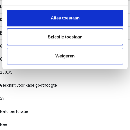
We gebruiken cookies om content en advertenties te
Materiaal
personaliseren, om functies voor social media te bieden
en om ons websiteverkeer te analyseren. Ook delen we
Alles toestaan
Roestvaststaal (RVS)
informatie over uw gebruik van onze site met onze
partners voor social media, adverteren en analyse. Deze
Binnenstraal
partners kunnen deze gegevens combineren met andere
Selectie toestaan
informatie die u aan ze heeft verstrekt of die ze hebben
60
verzameld op basis van uw gebruik van hun services.
Weigeren
Geschikt voor kabelgootbreedte
250.75
Geschikt voor kabelgoothoogte
53
Nato perforatie
Nee