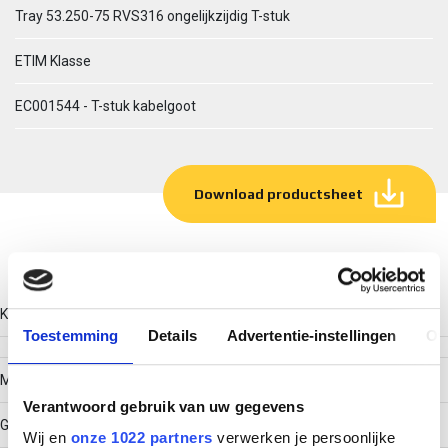
Tray 53.250-75 RVS316 ongelijkzijdig T-stuk
ETIM Klasse
EC001544 - T-stuk kabelgoot
Download productsheet
Technische gegevens
Kleur
Toestemming
Details
Advertentie-instellingen
Ov
Model
Verantwoord gebruik van uw gegevens
Geïntegreerde verbinder
Wij en
onze 1022 partners
verwerken je persoonlijke