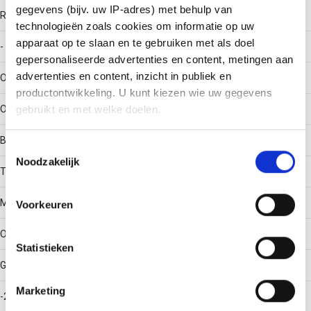
gegevens (bijv. uw IP-adres) met behulp van
RAL-nummer
technologieën zoals cookies om informatie op uw
apparaat op te slaan en te gebruiken met als doel
-
gepersonaliseerde advertenties en content, metingen aan
advertenties en content, inzicht in publiek en
Oppervlaktebescherming
productontwikkeling. U kunt kiezen wie uw gegevens
Overig
gebruikt en met welke doelen.
Bouwvorm
Als u het toestaat, willen we ook graag:
Toestemmingsselectie
Noodzakelijk
Informatie verzamelen over uw geografische locatie,
T-stuk horizontaal
die tot een paar meter nauwkeurig kan zijn
Uw apparaat identificeren door het actief te scannen
Materiaalkwaliteit
Voorkeuren
op specifieke eigenschappen (fingerprinting)
Lees meer over hoe uw persoonlijke gegevens worden
Overig
Statistieken
verwerkt en stel uw voorkeuren in het
detailgedeelte
in.
U kunt uw toestemming op elk moment wijzigen of
Gebruikstemperatuur
intrekken in de Cookieverklaring.
Marketing
-20 - 120