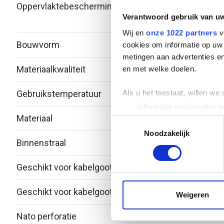
Oppervlaktebescherming
Bandv
Verantwoord gebruik van u
verzi
Wij en
onze 1022 partners
v
Bouwvorm
T-stu
cookies om informatie op uw 
metingen aan advertenties en
Materiaalkwaliteit
Over
en met welke doelen.
Als u het toestaat, willen we
Gebruikstemperatuur
-20 -
Informatie verzamelen ov
Materiaal
Staal
Uw apparaat identificere
Toestemmingsselectie
Lees meer over hoe uw perso
Noodzakelijk
Binnenstraal
60
toestemming op elk moment wi
Geschikt voor kabelgootbreedte
250.
We gebruiken cookies om cont
websiteverkeer te analyseren
Geschikt voor kabelgoothoogte
53
media, adverteren en analys
Weigeren
verstrekt of die ze hebben v
Nato perforatie
Nee