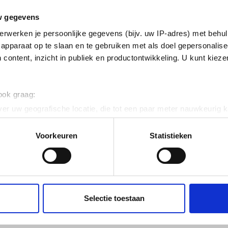
erzinkt (sendzimir
w gegevens
nkt) en gecoat
erwerken je persoonlijke gegevens (bijv. uw IP-adres) met behul
k horizontaal
apparaat op te slaan en te gebruiken met als doel gepersonalise
 content, inzicht in publiek en productontwikkeling. U kunt kiez
ig
 ook graag:
 120
er uw geografische locatie, die tot een paar meter nauwkeurig k
n door het actief te scannen op specifieke eigenschappen (fingerp
onlijke gegevens worden verwerkt en stel uw voorkeuren in he
Voorkeuren
Statistieken
jzigen of intrekken in de Cookieverklaring.
75
ent en advertenties te personaliseren, om functies voor social
. Ook delen we informatie over uw gebruik van onze site met on
e. Deze partners kunnen deze gegevens combineren met andere i
Selectie toestaan
erzameld op basis van uw gebruik van hun services.