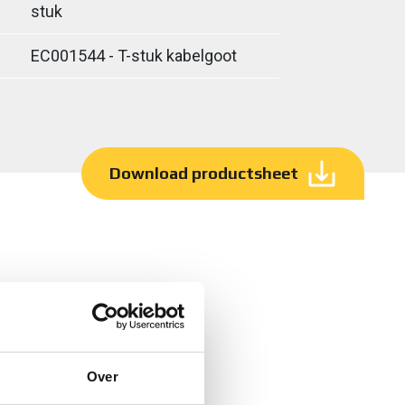
stuk
EC001544 - T-stuk kabelgoot
Download productsheet
Over