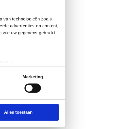
p van technologieën zoals
erde advertenties en content,
en wie uw gegevens gebruikt
an zijn
rinting)
t
detailgedeelte
in. U kunt uw
Marketing
 media te bieden en om ons
ze partners voor social
nformatie die u aan ze heeft
Alles toestaan