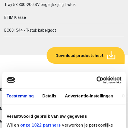
Tray 53.300-200 SV ongelijkzijdig T-stuk
ETIM Klasse
EC001544 - T-stuk kabelgoot
Download productsheet
Technische gegevens
Kleur
Toestemming
Details
Advertentie-instellingen
Ov
Model
Verantwoord gebruik van uw gegevens
Geïntegreerde verbinder
Wij en
onze 1022 partners
verwerken je persoonlijke