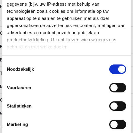
gegevens (bijv. uw IP-adres) met behulp van
RAL-nummer
technologieën zoals cookies om informatie op uw
apparaat op te slaan en te gebruiken met als doel
-
gepersonaliseerde advertenties en content, metingen aan
advertenties en content, inzicht in publiek en
Oppervlaktebescherming
productontwikkeling. U kunt kiezen wie uw gegevens
Bandverzinkt (sendzimir verzinkt)
gebruikt en met welke doelen.
Bouwvorm
Als u het toestaat, willen we ook graag:
Toestemmingsselectie
Noodzakelijk
Informatie verzamelen over uw geografische locatie,
T-stuk horizontaal
die tot een paar meter nauwkeurig kan zijn
Uw apparaat identificeren door het actief te scannen
Materiaalkwaliteit
Voorkeuren
op specifieke eigenschappen (fingerprinting)
Lees meer over hoe uw persoonlijke gegevens worden
Overig
Statistieken
verwerkt en stel uw voorkeuren in het
detailgedeelte
in.
U kunt uw toestemming op elk moment wijzigen of
Gebruikstemperatuur
intrekken in de Cookieverklaring.
Marketing
-20 - 120