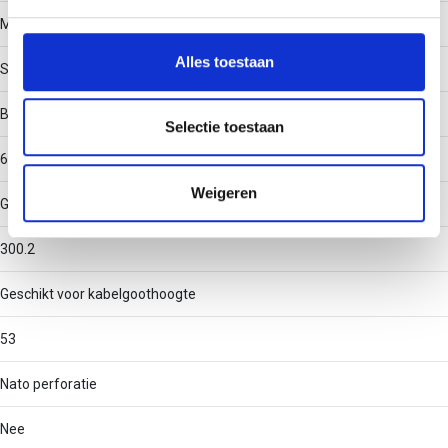
We gebruiken cookies om content en advertenties te
Materiaal
personaliseren, om functies voor social media te bieden
en om ons websiteverkeer te analyseren. Ook delen we
Alles toestaan
Staal
informatie over uw gebruik van onze site met onze
partners voor social media, adverteren en analyse. Deze
Binnenstraal
partners kunnen deze gegevens combineren met andere
Selectie toestaan
informatie die u aan ze heeft verstrekt of die ze hebben
60
verzameld op basis van uw gebruik van hun services.
Weigeren
Geschikt voor kabelgootbreedte
300.2
Geschikt voor kabelgoothoogte
53
Nato perforatie
Nee