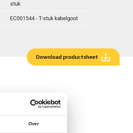
stuk
EC001544 - T-stuk kabelgoot
Download productsheet
Over