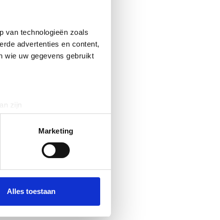
p van technologieën zoals
erde advertenties en content,
en wie uw gegevens gebruikt
an zijn
rinting)
t
detailgedeelte
in. U kunt uw
Marketing
 media te bieden en om ons
ze partners voor social
nformatie die u aan ze heeft
Alles toestaan