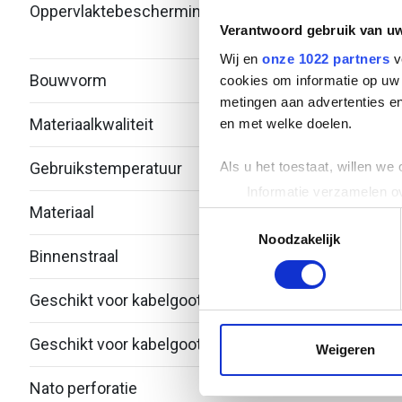
Oppervlaktebescherming
Bandv
Verantwoord gebruik van u
verzi
Wij en
onze 1022 partners
v
Bouwvorm
T-stu
cookies om informatie op uw 
metingen aan advertenties en
Materiaalkwaliteit
Over
en met welke doelen.
Als u het toestaat, willen we
Gebruikstemperatuur
-20 -
Informatie verzamelen ov
Materiaal
Staal
Uw apparaat identificere
Toestemmingsselectie
Lees meer over hoe uw perso
Noodzakelijk
Binnenstraal
60
toestemming op elk moment wi
Geschikt voor kabelgootbreedte
75.2
We gebruiken cookies om cont
websiteverkeer te analyseren
Geschikt voor kabelgoothoogte
53
media, adverteren en analys
Weigeren
verstrekt of die ze hebben v
Nato perforatie
Nee