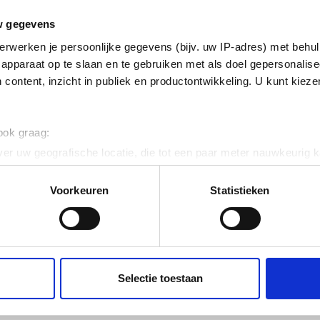
erzinkt (sendzimir
w gegevens
nkt) en gecoat
erwerken je persoonlijke gegevens (bijv. uw IP-adres) met behul
k horizontaal
apparaat op te slaan en te gebruiken met als doel gepersonalise
 content, inzicht in publiek en productontwikkeling. U kunt kiez
ig
 ook graag:
 120
er uw geografische locatie, die tot een paar meter nauwkeurig k
n door het actief te scannen op specifieke eigenschappen (fingerp
onlijke gegevens worden verwerkt en stel uw voorkeuren in he
Voorkeuren
Statistieken
jzigen of intrekken in de Cookieverklaring.
ent en advertenties te personaliseren, om functies voor social
. Ook delen we informatie over uw gebruik van onze site met on
e. Deze partners kunnen deze gegevens combineren met andere i
Selectie toestaan
erzameld op basis van uw gebruik van hun services.