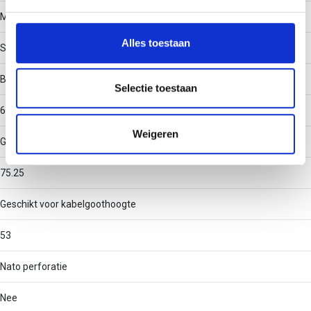
We gebruiken cookies om content en advertenties te
Materiaal
personaliseren, om functies voor social media te bieden
en om ons websiteverkeer te analyseren. Ook delen we
Alles toestaan
Staal
informatie over uw gebruik van onze site met onze
partners voor social media, adverteren en analyse. Deze
Binnenstraal
partners kunnen deze gegevens combineren met andere
Selectie toestaan
informatie die u aan ze heeft verstrekt of die ze hebben
60
verzameld op basis van uw gebruik van hun services.
Weigeren
Geschikt voor kabelgootbreedte
75.25
Geschikt voor kabelgoothoogte
53
Nato perforatie
Nee