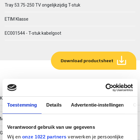
Tray 53.75-250 TV ongelijkzijdig T-stuk
ETIM Klasse
EC001544 - T-stuk kabelgoot
Download productsheet
Technische gegevens
Kleur
Toestemming
Details
Advertentie-instellingen
Ov
Model
Verantwoord gebruik van uw gegevens
Geïntegreerde verbinder
Wij en
onze 1022 partners
verwerken je persoonlijke