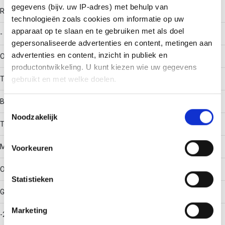
gegevens (bijv. uw IP-adres) met behulp van
RAL-nummer
technologieën zoals cookies om informatie op uw
apparaat op te slaan en te gebruiken met als doel
-
gepersonaliseerde advertenties en content, metingen aan
advertenties en content, inzicht in publiek en
Oppervlaktebescherming
productontwikkeling. U kunt kiezen wie uw gegevens
Thermisch verzinkt (Hot-dip)
gebruikt en met welke doelen.
Bouwvorm
Als u het toestaat, willen we ook graag:
Toestemmingsselectie
Noodzakelijk
Informatie verzamelen over uw geografische locatie,
T-stuk horizontaal
die tot een paar meter nauwkeurig kan zijn
Uw apparaat identificeren door het actief te scannen
Materiaalkwaliteit
Voorkeuren
op specifieke eigenschappen (fingerprinting)
Lees meer over hoe uw persoonlijke gegevens worden
Overig
Statistieken
verwerkt en stel uw voorkeuren in het
detailgedeelte
in.
U kunt uw toestemming op elk moment wijzigen of
Gebruikstemperatuur
intrekken in de Cookieverklaring.
Marketing
-20 - 120