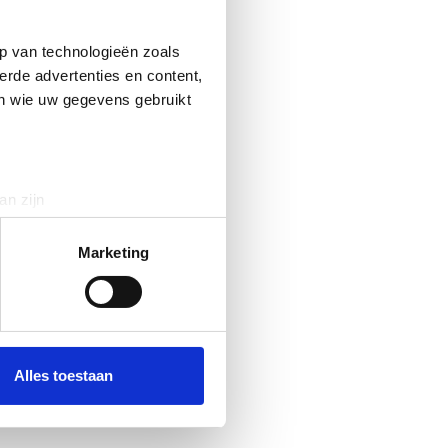
p van technologieën zoals
erde advertenties en content,
en wie uw gegevens gebruikt
an zijn
rinting)
t
detailgedeelte
in. U kunt uw
Marketing
 media te bieden en om ons
ze partners voor social
nformatie die u aan ze heeft
Alles toestaan