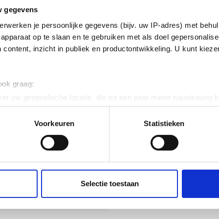
isch verzinkt (Hot-dip)
w gegevens
erwerken je persoonlijke gegevens (bijv. uw IP-adres) met behul
k horizontaal
apparaat op te slaan en te gebruiken met als doel gepersonalise
 content, inzicht in publiek en productontwikkeling. U kunt kiez
ig
 120
 ook graag:
er uw geografische locatie, die tot een paar meter nauwkeurig k
n door het actief te scannen op specifieke eigenschappen (fingerp
onlijke gegevens worden verwerkt en stel uw voorkeuren in he
Voorkeuren
Statistieken
jzigen of intrekken in de Cookieverklaring.
15
ent en advertenties te personaliseren, om functies voor social
. Ook delen we informatie over uw gebruik van onze site met on
e. Deze partners kunnen deze gegevens combineren met andere i
Selectie toestaan
erzameld op basis van uw gebruik van hun services.