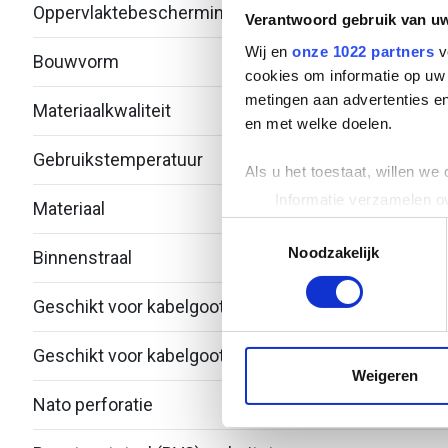
Oppervlaktebescherming
Therm
Verantwoord gebruik van u
Wij en
onze 1022 partners
v
Bouwvorm
T-stu
cookies om informatie op uw 
metingen aan advertenties en
Materiaalkwaliteit
Over
en met welke doelen.
Gebruikstemperatuur
-20 -
Als u het toestaat, willen we
Informatie verzamelen ov
Materiaal
Staal
Uw apparaat identificere
Toestemmingsselectie
Lees meer over hoe uw perso
Noodzakelijk
Binnenstraal
60
toestemming op elk moment wi
Geschikt voor kabelgootbreedte
100.
We gebruiken cookies om cont
websiteverkeer te analyseren
Geschikt voor kabelgoothoogte
53
media, adverteren en analys
Weigeren
verstrekt of die ze hebben v
Nato perforatie
Nee