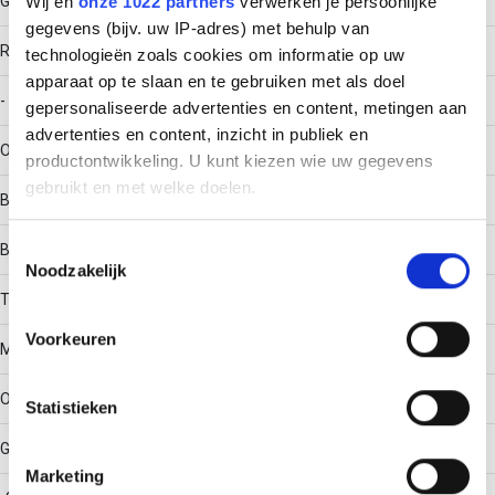
Geïntegreerde verbinder
Wij en
onze 1022 partners
verwerken je persoonlijke
gegevens (bijv. uw IP-adres) met behulp van
RAL-nummer
technologieën zoals cookies om informatie op uw
apparaat op te slaan en te gebruiken met als doel
-
gepersonaliseerde advertenties en content, metingen aan
advertenties en content, inzicht in publiek en
Oppervlaktebescherming
productontwikkeling. U kunt kiezen wie uw gegevens
gebruikt en met welke doelen.
Bandverzinkt (sendzimir verzinkt) en gecoat
Als u het toestaat, willen we ook graag:
Toestemmingsselectie
Bouwvorm
Noodzakelijk
Informatie verzamelen over uw geografische locatie,
die tot een paar meter nauwkeurig kan zijn
T-stuk horizontaal
Uw apparaat identificeren door het actief te scannen
Voorkeuren
Materiaalkwaliteit
op specifieke eigenschappen (fingerprinting)
Lees meer over hoe uw persoonlijke gegevens worden
Overig
Statistieken
verwerkt en stel uw voorkeuren in het
detailgedeelte
in.
U kunt uw toestemming op elk moment wijzigen of
Gebruikstemperatuur
intrekken in de Cookieverklaring.
Marketing