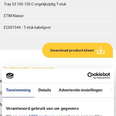
Tray 53.100-150 C ongelijkzijdig T-stuk
ETIM Klasse
EC001544 - T-stuk kabelgoot
Download productsheet
Technische gegevens
Kleur
Toestemming
Details
Advertentie-instellingen
Ov
Overig
Model
Verantwoord gebruik van uw gegevens