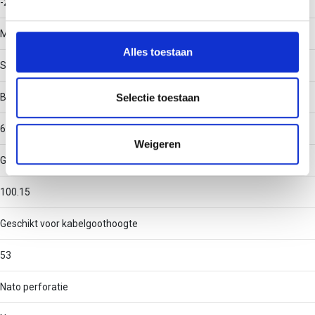
-20 - 120
We gebruiken cookies om content en advertenties te
personaliseren, om functies voor social media te bieden
Materiaal
en om ons websiteverkeer te analyseren. Ook delen we
Alles toestaan
informatie over uw gebruik van onze site met onze
Staal
partners voor social media, adverteren en analyse. Deze
partners kunnen deze gegevens combineren met andere
Binnenstraal
Selectie toestaan
informatie die u aan ze heeft verstrekt of die ze hebben
60
verzameld op basis van uw gebruik van hun services.
Weigeren
Geschikt voor kabelgootbreedte
100.15
Geschikt voor kabelgoothoogte
53
Nato perforatie