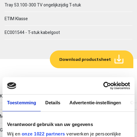
Tray 53.100-300 TV ongelijkzijdig T-stuk
ETIM Klasse
EC001544 - T-stuk kabelgoot
Download productsheet
Technische gegevens
Kleur
Toestemming
Details
Advertentie-instellingen
Ov
Model
Verantwoord gebruik van uw gegevens
Geïntegreerde verbinder
Wij en
onze 1022 partners
verwerken je persoonlijke