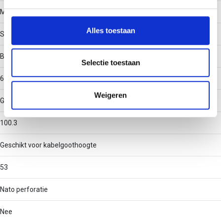
We gebruiken cookies om content en advertenties te
Materiaal
personaliseren, om functies voor social media te bieden
en om ons websiteverkeer te analyseren. Ook delen we
Alles toestaan
Staal
informatie over uw gebruik van onze site met onze
partners voor social media, adverteren en analyse. Deze
Binnenstraal
partners kunnen deze gegevens combineren met andere
Selectie toestaan
informatie die u aan ze heeft verstrekt of die ze hebben
60
verzameld op basis van uw gebruik van hun services.
Weigeren
Geschikt voor kabelgootbreedte
100.3
Geschikt voor kabelgoothoogte
53
Nato perforatie
Nee