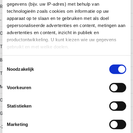
gegevens (bijv. uw IP-adres) met behulp van
RAL-nummer
technologieën zoals cookies om informatie op uw
apparaat op te slaan en te gebruiken met als doel
-
gepersonaliseerde advertenties en content, metingen aan
advertenties en content, inzicht in publiek en
Oppervlaktebescherming
productontwikkeling. U kunt kiezen wie uw gegevens
Thermisch verzinkt (Hot-dip)
gebruikt en met welke doelen.
Bouwvorm
Als u het toestaat, willen we ook graag:
Toestemmingsselectie
Noodzakelijk
Informatie verzamelen over uw geografische locatie,
T-stuk horizontaal
die tot een paar meter nauwkeurig kan zijn
Uw apparaat identificeren door het actief te scannen
Materiaalkwaliteit
Voorkeuren
op specifieke eigenschappen (fingerprinting)
Lees meer over hoe uw persoonlijke gegevens worden
Overig
Statistieken
verwerkt en stel uw voorkeuren in het
detailgedeelte
in.
U kunt uw toestemming op elk moment wijzigen of
Gebruikstemperatuur
intrekken in de Cookieverklaring.
Marketing
-20 - 120