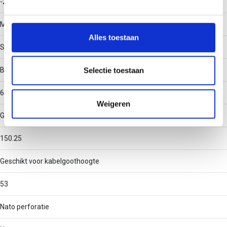
-20 - 120
We gebruiken cookies om content en advertenties te
personaliseren, om functies voor social media te bieden
Materiaal
en om ons websiteverkeer te analyseren. Ook delen we
Alles toestaan
informatie over uw gebruik van onze site met onze
Staal
partners voor social media, adverteren en analyse. Deze
partners kunnen deze gegevens combineren met andere
Binnenstraal
Selectie toestaan
informatie die u aan ze heeft verstrekt of die ze hebben
60
verzameld op basis van uw gebruik van hun services.
Weigeren
Geschikt voor kabelgootbreedte
150.25
Geschikt voor kabelgoothoogte
53
Nato perforatie