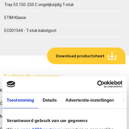
Tray 53.150-250 C ongelijkzijdig T-stuk
ETIM Klasse
EC001544 - T-stuk kabelgoot
Download productsheet
Technische gegevens
Kleur
Toestemming
Details
Advertentie-instellingen
Ov
Overig
Model
Verantwoord gebruik van uw gegevens