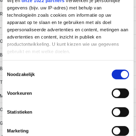
Geïntegreerde verbinder
Wij en
onze 1022 partners
verwerken je persoonlijke
gegevens (bijv. uw IP-adres) met behulp van
RAL-nummer
technologieën zoals cookies om informatie op uw
apparaat op te slaan en te gebruiken met als doel
-
gepersonaliseerde advertenties en content, metingen aan
advertenties en content, inzicht in publiek en
Oppervlaktebescherming
productontwikkeling. U kunt kiezen wie uw gegevens
gebruikt en met welke doelen.
Bandverzinkt (sendzimir verzinkt) en gecoat
Als u het toestaat, willen we ook graag:
Toestemmingsselectie
Bouwvorm
Noodzakelijk
Informatie verzamelen over uw geografische locatie,
die tot een paar meter nauwkeurig kan zijn
T-stuk horizontaal
Uw apparaat identificeren door het actief te scannen
Voorkeuren
Materiaalkwaliteit
op specifieke eigenschappen (fingerprinting)
Lees meer over hoe uw persoonlijke gegevens worden
Overig
Statistieken
verwerkt en stel uw voorkeuren in het
detailgedeelte
in.
U kunt uw toestemming op elk moment wijzigen of
Gebruikstemperatuur
intrekken in de Cookieverklaring.
Marketing