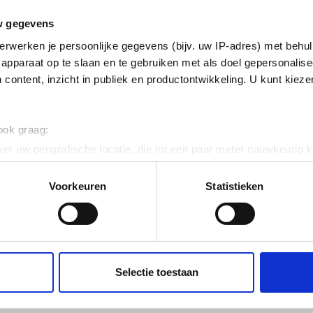
erzinkt (sendzimir
w gegevens
nkt)
erwerken je persoonlijke gegevens (bijv. uw IP-adres) met behul
k horizontaal
apparaat op te slaan en te gebruiken met als doel gepersonalise
 content, inzicht in publiek en productontwikkeling. U kunt kiez
ig
 ook graag:
 120
er uw geografische locatie, die tot een paar meter nauwkeurig k
n door het actief te scannen op specifieke eigenschappen (fingerp
onlijke gegevens worden verwerkt en stel uw voorkeuren in he
Voorkeuren
Statistieken
jzigen of intrekken in de Cookieverklaring.
3
ent en advertenties te personaliseren, om functies voor social
. Ook delen we informatie over uw gebruik van onze site met on
e. Deze partners kunnen deze gegevens combineren met andere i
Selectie toestaan
erzameld op basis van uw gebruik van hun services.