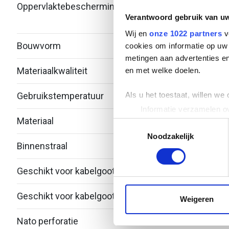
Oppervlaktebescherming
Bandv
Verantwoord gebruik van u
verzi
Wij en
onze 1022 partners
v
Bouwvorm
T-stu
cookies om informatie op uw 
metingen aan advertenties en
Materiaalkwaliteit
Over
en met welke doelen.
Als u het toestaat, willen we
Gebruikstemperatuur
-20 -
Informatie verzamelen ov
Materiaal
Staal
Uw apparaat identificere
Toestemmingsselectie
Lees meer over hoe uw perso
Noodzakelijk
Binnenstraal
60
toestemming op elk moment wi
Geschikt voor kabelgootbreedte
150.
We gebruiken cookies om cont
websiteverkeer te analyseren
Geschikt voor kabelgoothoogte
53
media, adverteren en analys
Weigeren
verstrekt of die ze hebben v
Nato perforatie
Nee