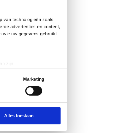
p van technologieën zoals
erde advertenties en content,
en wie uw gegevens gebruikt
an zijn
rinting)
t
detailgedeelte
in. U kunt uw
Marketing
 media te bieden en om ons
ze partners voor social
nformatie die u aan ze heeft
Alles toestaan