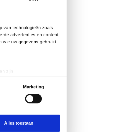
p van technologieën zoals
erde advertenties en content,
en wie uw gegevens gebruikt
an zijn
rinting)
t
detailgedeelte
in. U kunt uw
Marketing
 media te bieden en om ons
ze partners voor social
nformatie die u aan ze heeft
Alles toestaan