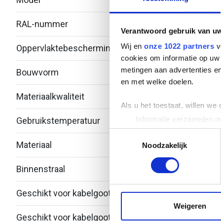
RAL-nummer
-
Verantwoord gebruik van u
Wij en
onze 1022 partners
v
Oppervlaktebescherming
Over
cookies om informatie op uw 
metingen aan advertenties en
Bouwvorm
T-stu
en met welke doelen.
Materiaalkwaliteit
Over
Als u het toestaat, willen we
Informatie verzamelen ov
Gebruikstemperatuur
-20 -
Uw apparaat identificere
Toestemmingsselectie
Materiaal
Roest
Lees meer over hoe uw perso
Noodzakelijk
toestemming op elk moment wi
Binnenstraal
60
We gebruiken cookies om cont
websiteverkeer te analyseren
Geschikt voor kabelgootbreedte
250.
media, adverteren en analys
Weigeren
verstrekt of die ze hebben v
Geschikt voor kabelgoothoogte
53