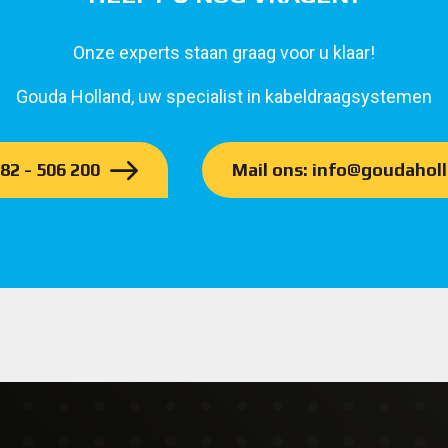
Onze experts staan graag voor u klaar!
Gouda Holland, uw specialist in kabeldraagsystemen
182 - 506 200
Mail ons: info@goudaholl