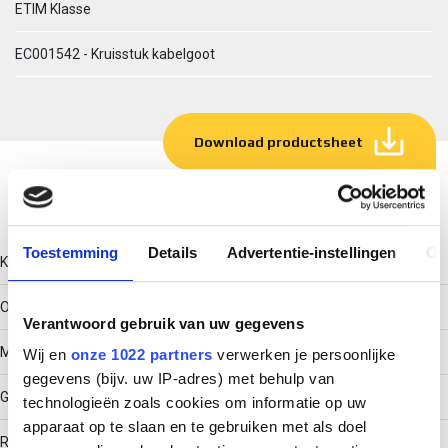
ETIM Klasse
EC001542 - Kruisstuk kabelgoot
Download productsheet
Technische gegevens
Toestemming
Details
Advertentie-instellingen
Ov
Kleur
Overig
Verantwoord gebruik van uw gegevens
Model
Wij en
onze 1022 partners
verwerken je persoonlijke
gegevens (bijv. uw IP-adres) met behulp van
Geïntegreerde verbinder
technologieën zoals cookies om informatie op uw
apparaat op te slaan en te gebruiken met als doel
RAL-nummer