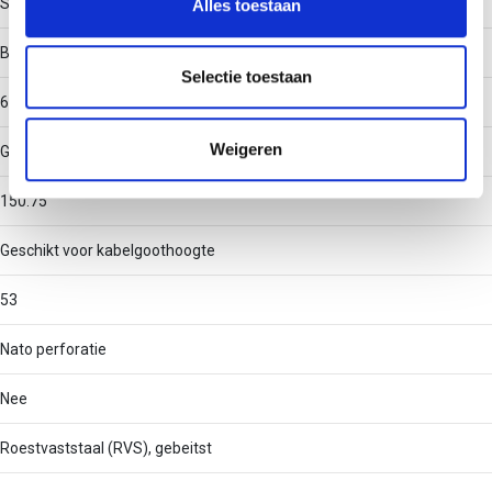
Staal
Alles toestaan
informatie over uw gebruik van onze site met onze
partners voor social media, adverteren en analyse. Deze
Binnenstraal
partners kunnen deze gegevens combineren met andere
Selectie toestaan
informatie die u aan ze heeft verstrekt of die ze hebben
60
verzameld op basis van uw gebruik van hun services.
Weigeren
Geschikt voor kabelgootbreedte
150.75
Geschikt voor kabelgoothoogte
53
Nato perforatie
Nee
Roestvaststaal (RVS), gebeitst