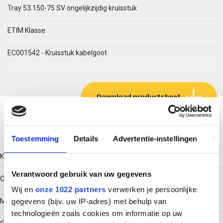
Tray 53.150-75 SV ongelijkzijdig kruisstuk
ETIM Klasse
EC001542 - Kruisstuk kabelgoot
Download productsheet
Technische gegevens
Toestemming
Details
Advertentie-instellingen
Ov
Kleur
Verantwoord gebruik van uw gegevens
Overig
Wij en
onze 1022 partners
verwerken je persoonlijke
Model
gegevens (bijv. uw IP-adres) met behulp van
technologieën zoals cookies om informatie op uw