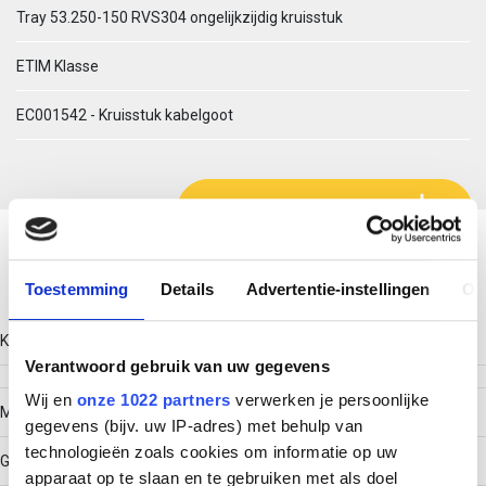
Tray 53.250-150 RVS304 ongelijkzijdig kruisstuk
ETIM Klasse
EC001542 - Kruisstuk kabelgoot
Download productsheet
Technische gegevens
Toestemming
Details
Advertentie-instellingen
Ov
Kleur
Verantwoord gebruik van uw gegevens
Wij en
onze 1022 partners
verwerken je persoonlijke
Model
gegevens (bijv. uw IP-adres) met behulp van
technologieën zoals cookies om informatie op uw
Geïntegreerde verbinder
apparaat op te slaan en te gebruiken met als doel