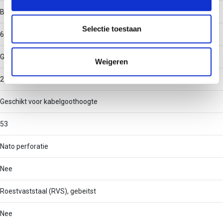
informatie over uw gebruik van onze site met onze
Binnenstraal
partners voor social media, adverteren en analyse. Deze
partners kunnen deze gegevens combineren met andere
Selectie toestaan
60
informatie die u aan ze heeft verstrekt of die ze hebben
verzameld op basis van uw gebruik van hun services.
Geschikt voor kabelgootbreedte
Weigeren
250.15
Geschikt voor kabelgoothoogte
53
Nato perforatie
Nee
Roestvaststaal (RVS), gebeitst
Nee