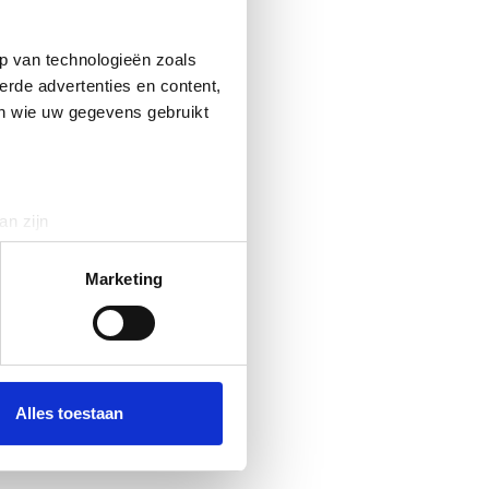
p van technologieën zoals
erde advertenties en content,
en wie uw gegevens gebruikt
an zijn
rinting)
t
detailgedeelte
in. U kunt uw
Marketing
 media te bieden en om ons
ze partners voor social
nformatie die u aan ze heeft
Alles toestaan