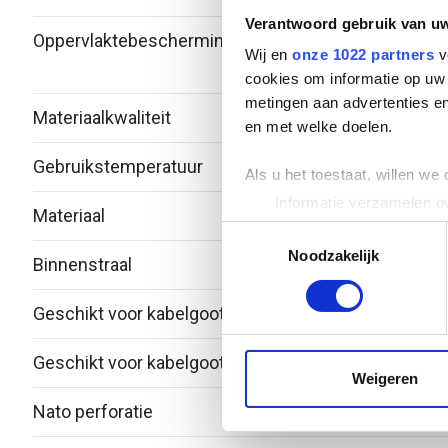
Verantwoord gebruik van u
Oppervlaktebescherming
Bandv
Wij en
onze 1022 partners
v
verzi
cookies om informatie op uw 
metingen aan advertenties en
Materiaalkwaliteit
Over
en met welke doelen.
Gebruikstemperatuur
-20 -
Als u het toestaat, willen we
Informatie verzamelen ov
Materiaal
Staal
Uw apparaat identificere
Toestemmingsselectie
Lees meer over hoe uw perso
Noodzakelijk
Binnenstraal
60
toestemming op elk moment wi
Geschikt voor kabelgootbreedte
300.
We gebruiken cookies om cont
websiteverkeer te analyseren
Geschikt voor kabelgoothoogte
53
media, adverteren en analys
Weigeren
verstrekt of die ze hebben v
Nato perforatie
Nee