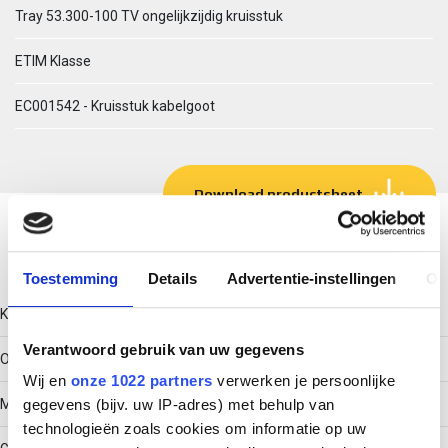
Tray 53.300-100 TV ongelijkzijdig kruisstuk
ETIM Klasse
EC001542 - Kruisstuk kabelgoot
Download productsheet
Technische gegevens
Toestemming
Details
Advertentie-instellingen
Ov
Kleur
Verantwoord gebruik van uw gegevens
Overig
Wij en
onze 1022 partners
verwerken je persoonlijke
Model
gegevens (bijv. uw IP-adres) met behulp van
technologieën zoals cookies om informatie op uw