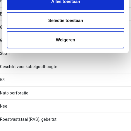
Staal
Alles toestaan
informatie over uw gebruik van onze site met onze
partners voor social media, adverteren en analyse. Deze
Binnenstraal
partners kunnen deze gegevens combineren met andere
Selectie toestaan
informatie die u aan ze heeft verstrekt of die ze hebben
60
verzameld op basis van uw gebruik van hun services.
Weigeren
Geschikt voor kabelgootbreedte
300.1
Geschikt voor kabelgoothoogte
53
Nato perforatie
Nee
Roestvaststaal (RVS), gebeitst