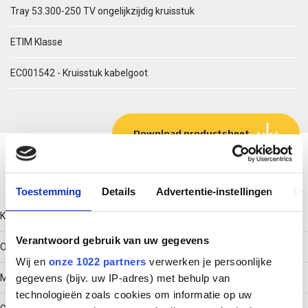
Tray 53.300-250 TV ongelijkzijdig kruisstuk
ETIM Klasse
EC001542 - Kruisstuk kabelgoot
Download productsheet
Technische gegevens
Toestemming
Details
Advertentie-instellingen
Ov
Kleur
Verantwoord gebruik van uw gegevens
Overig
Wij en
onze 1022 partners
verwerken je persoonlijke
Model
gegevens (bijv. uw IP-adres) met behulp van
technologieën zoals cookies om informatie op uw