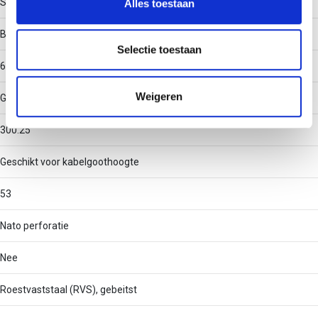
Staal
Alles toestaan
informatie over uw gebruik van onze site met onze
partners voor social media, adverteren en analyse. Deze
Binnenstraal
partners kunnen deze gegevens combineren met andere
Selectie toestaan
informatie die u aan ze heeft verstrekt of die ze hebben
60
verzameld op basis van uw gebruik van hun services.
Weigeren
Geschikt voor kabelgootbreedte
300.25
Geschikt voor kabelgoothoogte
53
Nato perforatie
Nee
Roestvaststaal (RVS), gebeitst