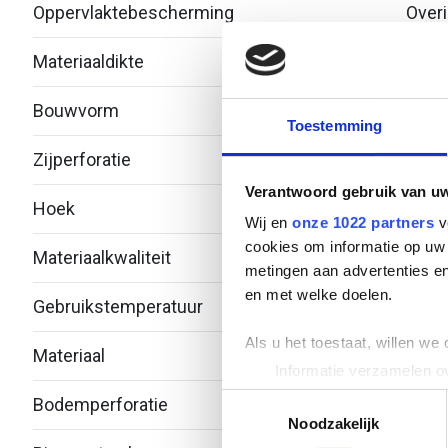
Oppervlaktebescherming
Over
Materiaaldikte
1
Bouwvorm
Bocht
Toestemming
Zijperforatie
Nee
Verantwoord gebruik van u
Hoek
45°
Wij en
onze 1022 partners
v
cookies om informatie op uw 
Materiaalkwaliteit
metingen aan advertenties en
en met welke doelen.
Gebruikstemperatuur
-20 -
Als u het toestaat, willen we
Materiaal
Roest
Informatie verzamelen ov
Uw apparaat identificere
Toestemmingsselectie
Bodemperforatie
Ja
Lees meer over hoe uw perso
Noodzakelijk
toestemming op elk moment wi