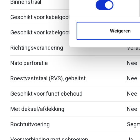
Binnenstraal
60
We gebruiken cookies om cont
Geschikt voor kabelgootbreedte
50
websiteverkeer te analyseren
media, adverteren en analys
Weigeren
Geschikt voor kabelgoothoogte
53
verstrekt of die ze hebben v
Richtingsverandering
Verti
Nato perforatie
Nee
Roestvaststaal (RVS), gebeitst
Nee
Geschikt voor functiebehoud
Nee
Met deksel/afdekking
Nee
Bochtuitvoering
Segm
Voor verbinding met schroeven
Ja