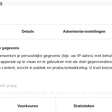
ig
 star
Details
Advertentie-instellingen
w gegevens
erwerken je persoonlijke gegevens (bijv. uw IP-adres) met behul
apparaat op te slaan en te gebruiken met als doel gepersonalise
 content, inzicht in publiek en productontwikkeling. U kunt kiez
 120
 ook graag:
vaststaal (RVS)
er uw geografische locatie, die tot een paar meter nauwkeurig k
n door het actief te scannen op specifieke eigenschappen (fingerp
onlijke gegevens worden verwerkt en stel uw voorkeuren in he
Voorkeuren
Statistieken
jzigen of intrekken in de Cookieverklaring.