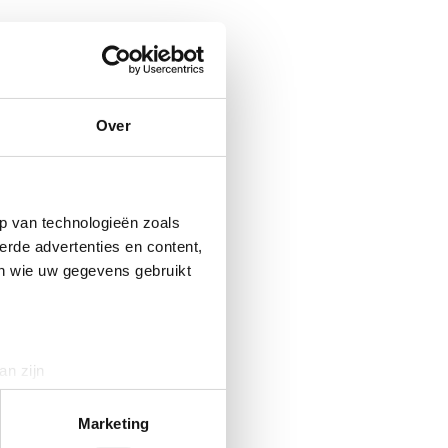
Over
p van technologieën zoals
erde advertenties en content,
en wie uw gegevens gebruikt
an zijn
rinting)
t
detailgedeelte
in. U kunt uw
Marketing