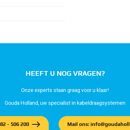
HEEFT U NOG VRAGEN?
Onze experts staan graag voor u klaar!
Gouda Holland, uw specialist in kabeldraagsystemen
182 - 506 200
Mail ons: info@goudaholl