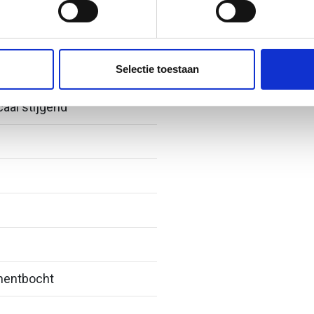
ent en advertenties te personaliseren, om functies voor social
. Ook delen we informatie over uw gebruik van onze site met on
e. Deze partners kunnen deze gegevens combineren met andere i
Selectie toestaan
erzameld op basis van uw gebruik van hun services.
caal stijgend
entbocht