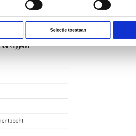
ent en advertenties te personaliseren, om functies voor social
. Ook delen we informatie over uw gebruik van onze site met on
e. Deze partners kunnen deze gegevens combineren met andere i
Selectie toestaan
erzameld op basis van uw gebruik van hun services.
caal stijgend
entbocht