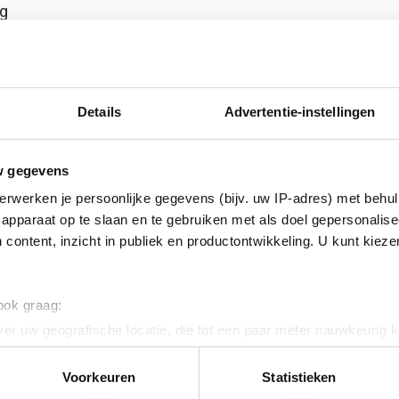
ig
 star
Details
Advertentie-instellingen
w gegevens
erwerken je persoonlijke gegevens (bijv. uw IP-adres) met behul
apparaat op te slaan en te gebruiken met als doel gepersonalise
 content, inzicht in publiek en productontwikkeling. U kunt kiez
 120
 ook graag:
vaststaal (RVS)
er uw geografische locatie, die tot een paar meter nauwkeurig k
n door het actief te scannen op specifieke eigenschappen (fingerp
onlijke gegevens worden verwerkt en stel uw voorkeuren in he
Voorkeuren
Statistieken
jzigen of intrekken in de Cookieverklaring.