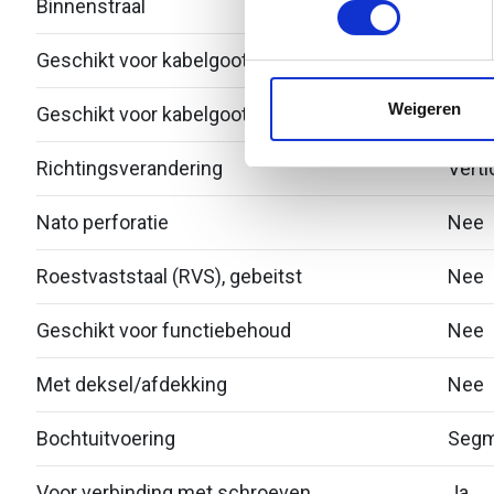
Binnenstraal
60
We gebruiken cookies om cont
Geschikt voor kabelgootbreedte
75
websiteverkeer te analyseren
media, adverteren en analys
Weigeren
Geschikt voor kabelgoothoogte
53
verstrekt of die ze hebben v
Richtingsverandering
Verti
Nato perforatie
Nee
Roestvaststaal (RVS), gebeitst
Nee
Geschikt voor functiebehoud
Nee
Met deksel/afdekking
Nee
Bochtuitvoering
Segm
Voor verbinding met schroeven
Ja