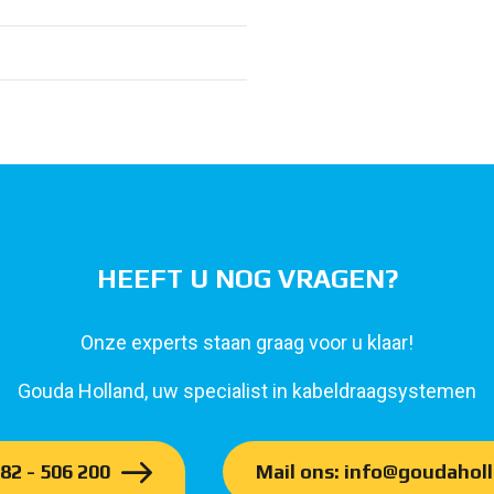
HEEFT U NOG VRAGEN?
Onze experts staan graag voor u klaar!
Gouda Holland, uw specialist in kabeldraagsystemen
182 - 506 200
Mail ons: info@goudaholl