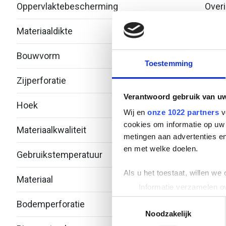
Oppervlaktebescherming
Over
Materiaaldikte
1
Bouwvorm
Bocht
Toestemming
Zijperforatie
Nee
Verantwoord gebruik van u
Hoek
45°
Wij en
onze 1022 partners
v
cookies om informatie op uw 
Materiaalkwaliteit
metingen aan advertenties en
en met welke doelen.
Gebruikstemperatuur
-20 -
Als u het toestaat, willen we
Materiaal
Roest
Informatie verzamelen ov
Uw apparaat identificere
Toestemmingsselectie
Bodemperforatie
Ja
Lees meer over hoe uw perso
Noodzakelijk
toestemming op elk moment wi