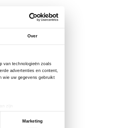
Over
p van technologieën zoals
erde advertenties en content,
en wie uw gegevens gebruikt
an zijn
rinting)
t
detailgedeelte
in. U kunt uw
Marketing