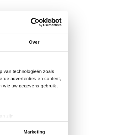
Over
p van technologieën zoals
erde advertenties en content,
en wie uw gegevens gebruikt
an zijn
rinting)
t
detailgedeelte
in. U kunt uw
Marketing