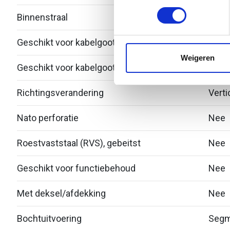
toestemming op elk moment wi
Binnenstraal
60
We gebruiken cookies om cont
Geschikt voor kabelgootbreedte
75
websiteverkeer te analyseren
media, adverteren en analys
Weigeren
Geschikt voor kabelgoothoogte
53
verstrekt of die ze hebben v
Richtingsverandering
Verti
Nato perforatie
Nee
Roestvaststaal (RVS), gebeitst
Nee
Geschikt voor functiebehoud
Nee
Met deksel/afdekking
Nee
Bochtuitvoering
Segm