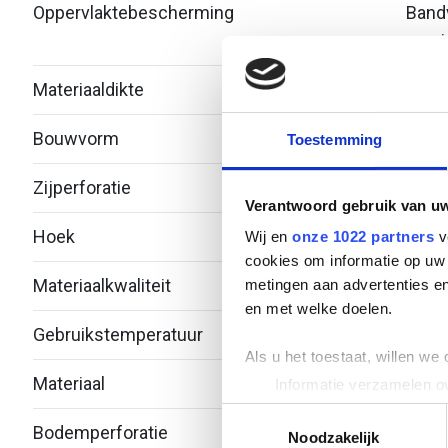
Oppervlaktebescherming
Bandv
verzi
Materiaaldikte
1
Bouwvorm
Bocht
Toestemming
Zijperforatie
Nee
Verantwoord gebruik van u
Hoek
45°
Wij en
onze 1022 partners
v
cookies om informatie op uw 
Materiaalkwaliteit
Over
metingen aan advertenties en
en met welke doelen.
Gebruikstemperatuur
-20 -
Als u het toestaat, willen we
Materiaal
Staal
Informatie verzamelen ov
Uw apparaat identificere
Toestemmingsselectie
Bodemperforatie
Ja
Lees meer over hoe uw perso
Noodzakelijk