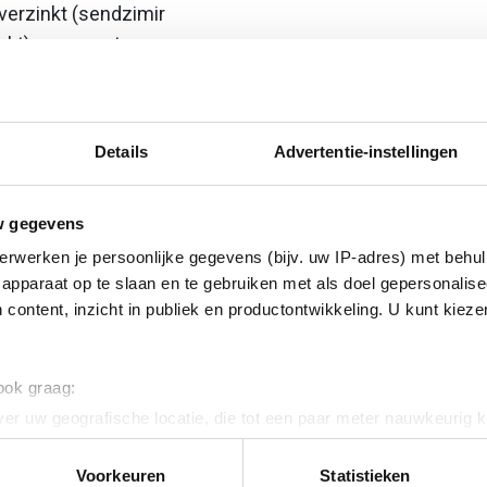
erzinkt (sendzimir
nkt) en gecoat
 star
Details
Advertentie-instellingen
w gegevens
erwerken je persoonlijke gegevens (bijv. uw IP-adres) met behul
apparaat op te slaan en te gebruiken met als doel gepersonalise
ig
 content, inzicht in publiek en productontwikkeling. U kunt kiez
 120
 ook graag:
er uw geografische locatie, die tot een paar meter nauwkeurig k
n door het actief te scannen op specifieke eigenschappen (fingerp
onlijke gegevens worden verwerkt en stel uw voorkeuren in he
Voorkeuren
Statistieken