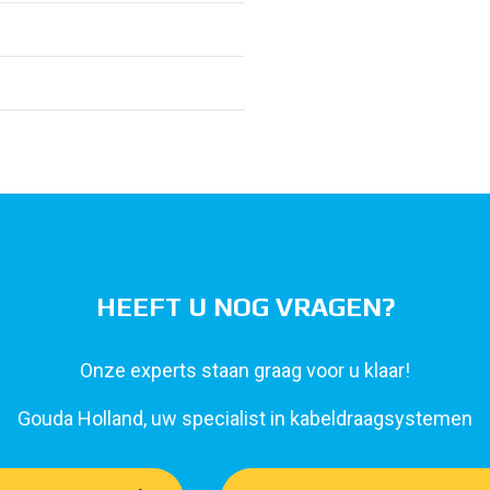
HEEFT U NOG VRAGEN?
Onze experts staan graag voor u klaar!
Gouda Holland, uw specialist in kabeldraagsystemen