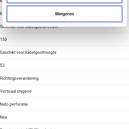
Binnenstraal
informatie die u aan ze heeft verstrekt of die ze hebben
verzameld op basis van uw gebruik van hun services.
Weigeren
60
Geschikt voor kabelgootbreedte
150
Geschikt voor kabelgoothoogte
53
Richtingsverandering
Verticaal stijgend
Nato perforatie
Nee