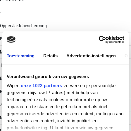
-
Oppervlaktebescherming
Bandverzinkt (sendzimir verzinkt)
Materiaaldikte
Toestemming
Details
Advertentie-instellingen
Ov
1
Verantwoord gebruik van uw gegevens
Bouwvorm
Wij en
onze 1022 partners
verwerken je persoonlijke
Bocht star
gegevens (bijv. uw IP-adres) met behulp van
technologieën zoals cookies om informatie op uw
Zijperforatie
apparaat op te slaan en te gebruiken met als doel
gepersonaliseerde advertenties en content, metingen aan
Nee
advertenties en content, inzicht in publiek en
productontwikkeling. U kunt kiezen wie uw gegevens