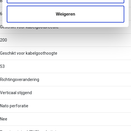
Binnenstraal
informatie die u aan ze heeft verstrekt of die ze hebben
verzameld op basis van uw gebruik van hun services.
Weigeren
60
Geschikt voor kabelgootbreedte
200
Geschikt voor kabelgoothoogte
53
Richtingsverandering
Verticaal stijgend
Nato perforatie
Nee