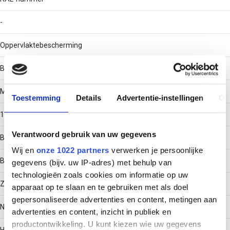
-
Oppervlaktebescherming
Bandverzinkt (sendzimir verzinkt) en gecoat
Materiaaldikte
Toestemming
Details
Advertentie-instellingen
Ov
1
Verantwoord gebruik van uw gegevens
Bouwvorm
Wij en
onze 1022 partners
verwerken je persoonlijke
Bocht star
gegevens (bijv. uw IP-adres) met behulp van
technologieën zoals cookies om informatie op uw
Zijperforatie
apparaat op te slaan en te gebruiken met als doel
gepersonaliseerde advertenties en content, metingen aan
Nee
advertenties en content, inzicht in publiek en
productontwikkeling. U kunt kiezen wie uw gegevens