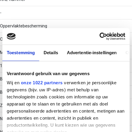
-
Oppervlaktebescherming
Overig
Toestemming
Details
Advertentie-instellingen
Ov
Materiaaldikte
1
Verantwoord gebruik van uw gegevens
Bouwvorm
Wij en
onze 1022 partners
verwerken je persoonlijke
gegevens (bijv. uw IP-adres) met behulp van
Bocht star
technologieën zoals cookies om informatie op uw
apparaat op te slaan en te gebruiken met als doel
Zijperforatie
gepersonaliseerde advertenties en content, metingen aan
advertenties en content, inzicht in publiek en
Nee
productontwikkeling. U kunt kiezen wie uw gegevens