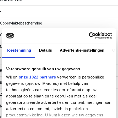
-
Oppervlaktebescherming
Overig
Materiaaldikte
Toestemming
Details
Advertentie-instellingen
Ov
1
Verantwoord gebruik van uw gegevens
Bouwvorm
Wij en
onze 1022 partners
verwerken je persoonlijke
Bocht star
gegevens (bijv. uw IP-adres) met behulp van
technologieën zoals cookies om informatie op uw
Zijperforatie
apparaat op te slaan en te gebruiken met als doel
gepersonaliseerde advertenties en content, metingen aan
Nee
advertenties en content, inzicht in publiek en
productontwikkeling. U kunt kiezen wie uw gegevens