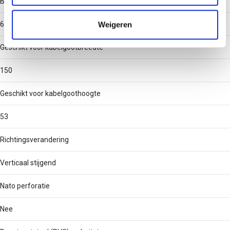
Binnenstraal
informatie die u aan ze heeft verstrekt of die ze hebben
verzameld op basis van uw gebruik van hun services.
Weigeren
60
Geschikt voor kabelgootbreedte
150
Geschikt voor kabelgoothoogte
53
Richtingsverandering
Verticaal stijgend
Nato perforatie
Nee