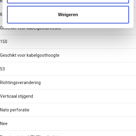
Binnenstraal
informatie die u aan ze heeft verstrekt of die ze hebben
verzameld op basis van uw gebruik van hun services.
Weigeren
60
Geschikt voor kabelgootbreedte
150
Geschikt voor kabelgoothoogte
53
Richtingsverandering
Verticaal stijgend
Nato perforatie
Nee