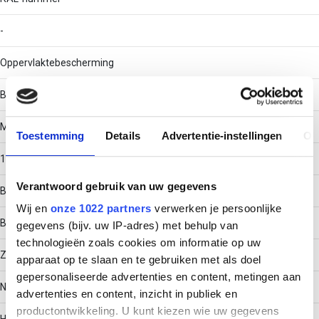
-
Oppervlaktebescherming
Bandverzinkt (sendzimir verzinkt) en gecoat
Materiaaldikte
Toestemming
Details
Advertentie-instellingen
Ov
1
Verantwoord gebruik van uw gegevens
Bouwvorm
Wij en
onze 1022 partners
verwerken je persoonlijke
Bocht star
gegevens (bijv. uw IP-adres) met behulp van
technologieën zoals cookies om informatie op uw
Zijperforatie
apparaat op te slaan en te gebruiken met als doel
gepersonaliseerde advertenties en content, metingen aan
Nee
advertenties en content, inzicht in publiek en
productontwikkeling. U kunt kiezen wie uw gegevens