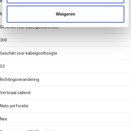
Binnenstraal
informatie die u aan ze heeft verstrekt of die ze hebben
verzameld op basis van uw gebruik van hun services.
Weigeren
60
Geschikt voor kabelgootbreedte
300
Geschikt voor kabelgoothoogte
53
Richtingsverandering
Verticaal vallend
Nato perforatie
Nee