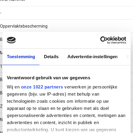
-
Oppervlaktebescherming
Bandverzinkt (sendzimir verzinkt) en gecoat
Materiaaldikte
Toestemming
Details
Advertentie-instellingen
Ov
1
Verantwoord gebruik van uw gegevens
Bouwvorm
Wij en
onze 1022 partners
verwerken je persoonlijke
Bocht star
gegevens (bijv. uw IP-adres) met behulp van
technologieën zoals cookies om informatie op uw
Zijperforatie
apparaat op te slaan en te gebruiken met als doel
gepersonaliseerde advertenties en content, metingen aan
Nee
advertenties en content, inzicht in publiek en
productontwikkeling. U kunt kiezen wie uw gegevens