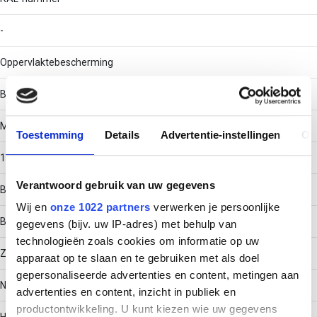
-
Oppervlaktebescherming
Bandverzinkt (sendzimir verzinkt)
Materiaaldikte
Toestemming
Details
Advertentie-instellingen
Ov
1
Verantwoord gebruik van uw gegevens
Bouwvorm
Wij en
onze 1022 partners
verwerken je persoonlijke
Bocht star
gegevens (bijv. uw IP-adres) met behulp van
technologieën zoals cookies om informatie op uw
Zijperforatie
apparaat op te slaan en te gebruiken met als doel
gepersonaliseerde advertenties en content, metingen aan
Nee
advertenties en content, inzicht in publiek en
productontwikkeling. U kunt kiezen wie uw gegevens