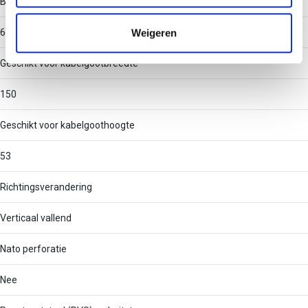
Binnenstraal
informatie die u aan ze heeft verstrekt of die ze hebben
verzameld op basis van uw gebruik van hun services.
Weigeren
60
Geschikt voor kabelgootbreedte
150
Geschikt voor kabelgoothoogte
53
Richtingsverandering
Verticaal vallend
Nato perforatie
Nee