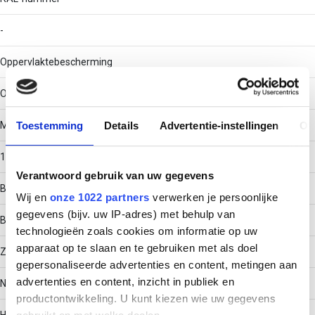
-
Oppervlaktebescherming
Overig
Toestemming
Details
Advertentie-instellingen
Ov
Materiaaldikte
1
Verantwoord gebruik van uw gegevens
Bouwvorm
Wij en
onze 1022 partners
verwerken je persoonlijke
gegevens (bijv. uw IP-adres) met behulp van
Bocht star
technologieën zoals cookies om informatie op uw
apparaat op te slaan en te gebruiken met als doel
Zijperforatie
gepersonaliseerde advertenties en content, metingen aan
advertenties en content, inzicht in publiek en
Nee
productontwikkeling. U kunt kiezen wie uw gegevens