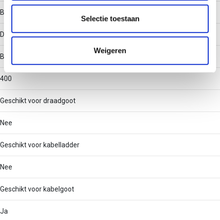
partners voor social media, adverteren en analyse. Deze
Bevestigingswijze
partners kunnen deze gegevens combineren met andere
Selectie toestaan
informatie die u aan ze heeft verstrekt of die ze hebben
Dekselklem
verzameld op basis van uw gebruik van hun services.
Weigeren
Breedte deksel
400
Geschikt voor draadgoot
Nee
Geschikt voor kabelladder
Nee
Geschikt voor kabelgoot
Ja