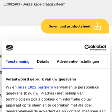
EC002403 - Deksel kabeldraagsysteem
Download productsheet
Technische gegevens
Kleur
Toestemming
Details
Advertentie-instellingen
Ov
RAL-nummer
Verantwoord gebruik van uw gegevens
-
Wij en
onze 1022 partners
verwerken je persoonlijke
gegevens (bijv. uw IP-adres) met behulp van
Oppervlaktebescherming
technologieën zoals cookies om informatie op uw
apparaat op te slaan en te gebruiken met als doel
Bandverzinkt (sendzimir verzinkt)
gepersonaliseerde advertenties en content, metingen aan