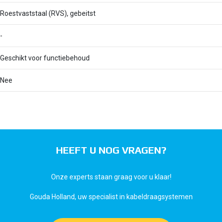
Roestvaststaal (RVS), gebeitst
-
Geschikt voor functiebehoud
Nee
HEEFT U NOG VRAGEN?
Onze experts staan graag voor u klaar!
Gouda Holland, uw specialist in kabeldraagsystemen