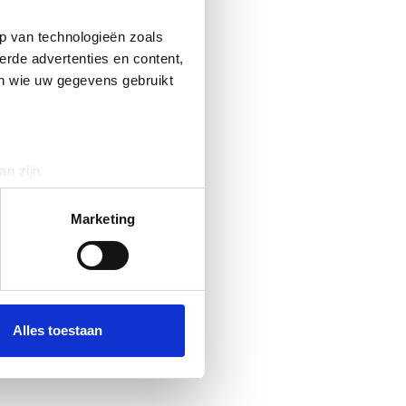
p van technologieën zoals
erde advertenties en content,
en wie uw gegevens gebruikt
an zijn
rinting)
t
detailgedeelte
in. U kunt uw
Marketing
 media te bieden en om ons
ze partners voor social
nformatie die u aan ze heeft
Alles toestaan