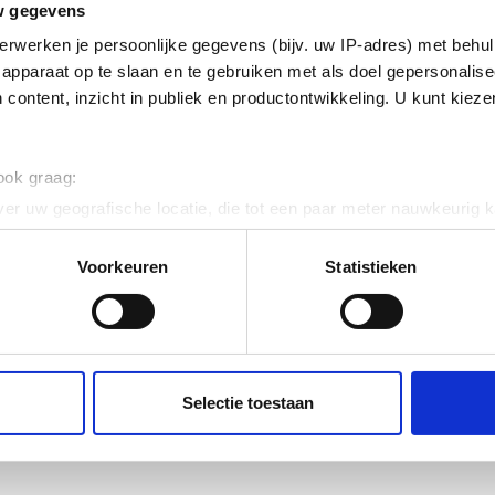
w gegevens
erwerken je persoonlijke gegevens (bijv. uw IP-adres) met behul
apparaat op te slaan en te gebruiken met als doel gepersonalise
ig
 content, inzicht in publiek en productontwikkeling. U kunt kiez
 ook graag:
 120
er uw geografische locatie, die tot een paar meter nauwkeurig k
n door het actief te scannen op specifieke eigenschappen (fingerp
vaststaal (RVS)
onlijke gegevens worden verwerkt en stel uw voorkeuren in he
Voorkeuren
Statistieken
jzigen of intrekken in de Cookieverklaring.
elklem
ent en advertenties te personaliseren, om functies voor social
. Ook delen we informatie over uw gebruik van onze site met on
e. Deze partners kunnen deze gegevens combineren met andere i
Selectie toestaan
erzameld op basis van uw gebruik van hun services.