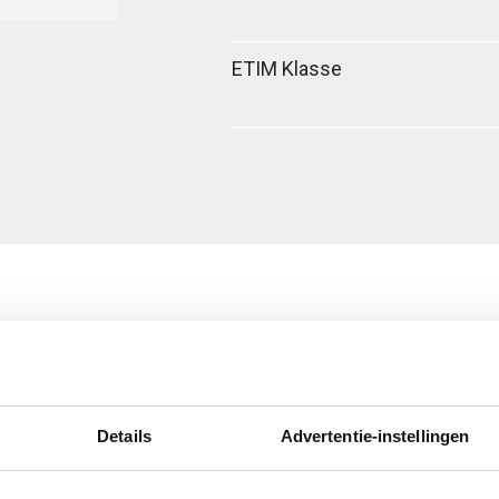
ETIM Klasse
vaststaal (RVS)
Details
Advertentie-instellingen
ig