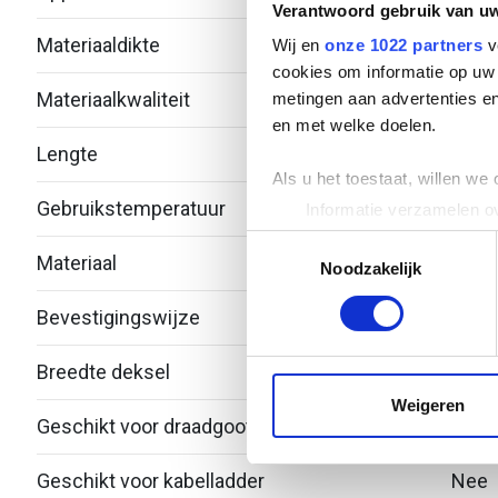
Verantwoord gebruik van u
Materiaaldikte
1
Wij en
onze 1022 partners
v
cookies om informatie op uw 
Materiaalkwaliteit
Over
metingen aan advertenties en
en met welke doelen.
Lengte
3000
Als u het toestaat, willen we
Gebruikstemperatuur
-20 -
Informatie verzamelen ov
Uw apparaat identificere
Toestemmingsselectie
Materiaal
Roest
Lees meer over hoe uw perso
Noodzakelijk
toestemming op elk moment wi
Bevestigingswijze
Deks
We gebruiken cookies om cont
Breedte deksel
600
websiteverkeer te analyseren
media, adverteren en analys
Weigeren
Geschikt voor draadgoot
Nee
verstrekt of die ze hebben v
Geschikt voor kabelladder
Nee