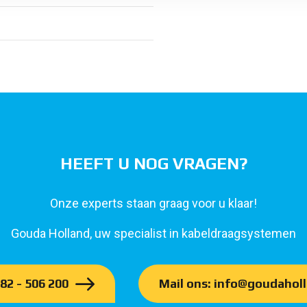
HEEFT U NOG VRAGEN?
Onze experts staan graag voor u klaar!
Gouda Holland, uw specialist in kabeldraagsystemen
182 - 506 200
Mail ons: info@goudaholl