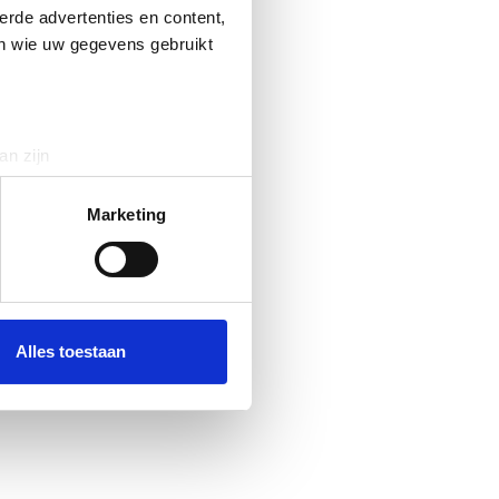
erde advertenties en content,
en wie uw gegevens gebruikt
an zijn
rinting)
t
detailgedeelte
in. U kunt uw
Marketing
 media te bieden en om ons
ze partners voor social
nformatie die u aan ze heeft
Alles toestaan