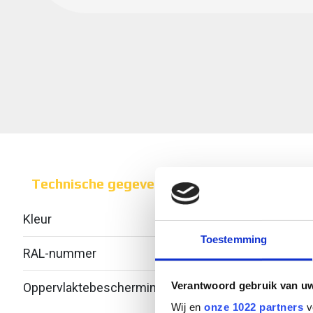
Technische gegevens
Kleur
Over
Toestemming
RAL-nummer
-
Verantwoord gebruik van u
Oppervlaktebescherming
Bandv
verzi
Wij en
onze 1022 partners
v