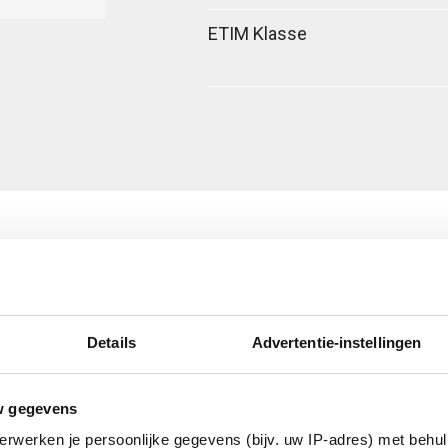
ETIM Klasse
ig
Details
Advertentie-instellingen
w gegevens
erzinkt (sendzimir
nkt) en gecoat
erwerken je persoonlijke gegevens (bijv. uw IP-adres) met behul