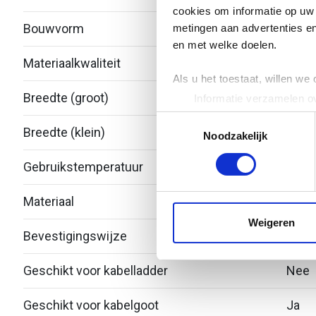
cookies om informatie op uw 
Bouwvorm
Redu
metingen aan advertenties en
en met welke doelen.
Materiaalkwaliteit
Over
Als u het toestaat, willen we
Breedte (groot)
150
Informatie verzamelen ov
Uw apparaat identificere
Toestemmingsselectie
Breedte (klein)
50
Lees meer over hoe uw perso
Noodzakelijk
toestemming op elk moment wi
Gebruikstemperatuur
-20 -
We gebruiken cookies om cont
Materiaal
Staal
websiteverkeer te analyseren
media, adverteren en analys
Weigeren
Bevestigingswijze
Deks
verstrekt of die ze hebben v
Geschikt voor kabelladder
Nee
Geschikt voor kabelgoot
Ja