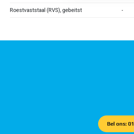
Roestvaststaal (RVS), gebeitst
-
Bel ons: 0