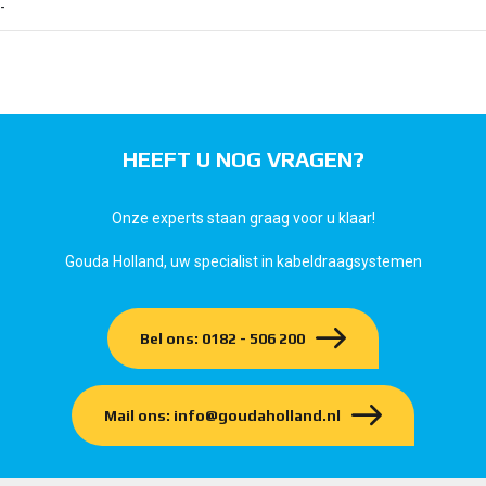
-
HEEFT U NOG VRAGEN?
Onze experts staan graag voor u klaar!
Gouda Holland, uw specialist in kabeldraagsystemen
Bel ons: 0182 - 506 200
Mail ons: info@goudaholland.nl