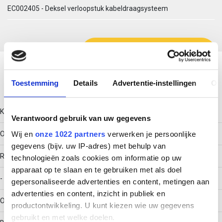
EC002405 - Deksel verloopstuk kabeldraagsysteem
Download productsheet
Toestemming
Details
Advertentie-instellingen
Ov
Technische gegevens
Kleur
Verantwoord gebruik van uw gegevens
Wij en
onze 1022 partners
verwerken je persoonlijke
Overig
gegevens (bijv. uw IP-adres) met behulp van
RAL-nummer
technologieën zoals cookies om informatie op uw
apparaat op te slaan en te gebruiken met als doel
-
gepersonaliseerde advertenties en content, metingen aan
advertenties en content, inzicht in publiek en
Oppervlaktebescherming
productontwikkeling. U kunt kiezen wie uw gegevens
gebruikt en met welke doelen.