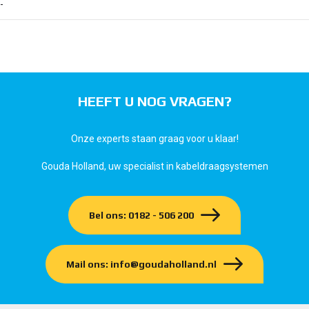
-
HEEFT U NOG VRAGEN?
Onze experts staan graag voor u klaar!
Gouda Holland, uw specialist in kabeldraagsystemen
Bel ons: 0182 - 506 200
Mail ons: info@goudaholland.nl