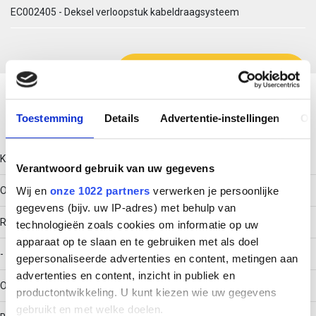
EC002405 - Deksel verloopstuk kabeldraagsysteem
Download productsheet
Toestemming
Details
Advertentie-instellingen
Ov
Technische gegevens
Kleur
Verantwoord gebruik van uw gegevens
Wij en
onze 1022 partners
verwerken je persoonlijke
Overig
gegevens (bijv. uw IP-adres) met behulp van
RAL-nummer
technologieën zoals cookies om informatie op uw
apparaat op te slaan en te gebruiken met als doel
-
gepersonaliseerde advertenties en content, metingen aan
advertenties en content, inzicht in publiek en
Oppervlaktebescherming
productontwikkeling. U kunt kiezen wie uw gegevens
gebruikt en met welke doelen.