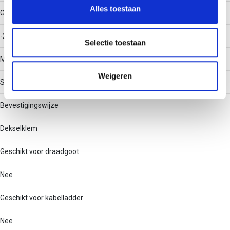
en om ons websiteverkeer te analyseren. Ook delen we
Alles toestaan
Gebruikstemperatuur
informatie over uw gebruik van onze site met onze
partners voor social media, adverteren en analyse. Deze
-20 - 120
partners kunnen deze gegevens combineren met andere
Selectie toestaan
informatie die u aan ze heeft verstrekt of die ze hebben
Materiaal
verzameld op basis van uw gebruik van hun services.
Weigeren
Staal
Bevestigingswijze
Dekselklem
Geschikt voor draadgoot
Nee
Geschikt voor kabelladder
Nee