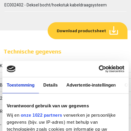
EC002402 - Deksel bocht/hoekstuk kabeldraagsysteem
Download productsheet
Technische gegevens
Kleur
Toestemming
Details
Advertentie-instellingen
Ov
Breedte
250
Verantwoord gebruik van uw gegevens
RAL-nummer
Wij en
onze 1022 partners
verwerken je persoonlijke
gegevens (bijv. uw IP-adres) met behulp van
-
technologieën zoals cookies om informatie op uw