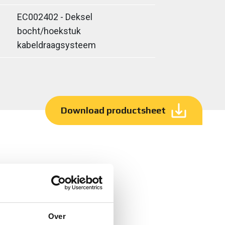
EC002402 - Deksel
bocht/hoekstuk
kabeldraagsysteem
Download productsheet
Over