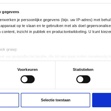
erzinkt (sendzimir
w gegevens
nkt)
erwerken je persoonlijke gegevens (bijv. uw IP-adres) met behul
apparaat op te slaan en te gebruiken met als doel gepersonalise
 content, inzicht in publiek en productontwikkeling. U kunt kiez
 ook graag:
ig
er uw geografische locatie, die tot een paar meter nauwkeurig k
n door het actief te scannen op specifieke eigenschappen (fingerp
onlijke gegevens worden verwerkt en stel uw voorkeuren in he
Voorkeuren
Statistieken
jzigen of intrekken in de Cookieverklaring.
 120
ent en advertenties te personaliseren, om functies voor social
. Ook delen we informatie over uw gebruik van onze site met on
e. Deze partners kunnen deze gegevens combineren met andere i
Selectie toestaan
elklem
erzameld op basis van uw gebruik van hun services.