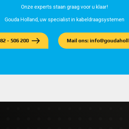
Onze experts staan graag voor u klaar!
Gouda Holland, uw specialist in kabeldraagsystemen
182 - 506 200
Mail ons: info@goudaholl