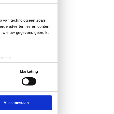
p van technologieën zoals
erde advertenties en content,
en wie uw gegevens gebruikt
an zijn
rinting)
t
detailgedeelte
in. U kunt uw
Marketing
 media te bieden en om ons
ze partners voor social
nformatie die u aan ze heeft
Alles toestaan