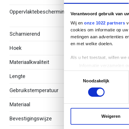
Oppervlaktebescherming
Bandv
Verantwoord gebruik van u
verzi
Wij en
onze 1022 partners
v
cookies om informatie op uw 
Scharnierend
Nee
metingen aan advertenties en
en met welke doelen.
Hoek
45°
Als u het toestaat, willen we
Materiaalkwaliteit
Over
Informatie verzamelen ov
Uw apparaat identificere
Toestemmingsselectie
Lengte
-
Lees meer over hoe uw perso
Noodzakelijk
toestemming op elk moment wi
Gebruikstemperatuur
-20 -
We gebruiken cookies om cont
Materiaal
Staal
websiteverkeer te analyseren
media, adverteren en analys
Weigeren
Bevestigingswijze
Deks
verstrekt of die ze hebben v