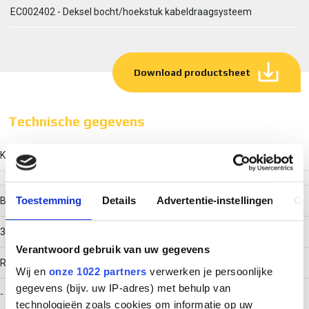
EC002402 - Deksel bocht/hoekstuk kabeldraagsysteem
Download productsheet
Technische gegevens
Kleur
Toestemming
Details
Advertentie-instellingen
Ov
Breedte
300
Verantwoord gebruik van uw gegevens
RAL-nummer
Wij en
onze 1022 partners
verwerken je persoonlijke
gegevens (bijv. uw IP-adres) met behulp van
-
technologieën zoals cookies om informatie op uw