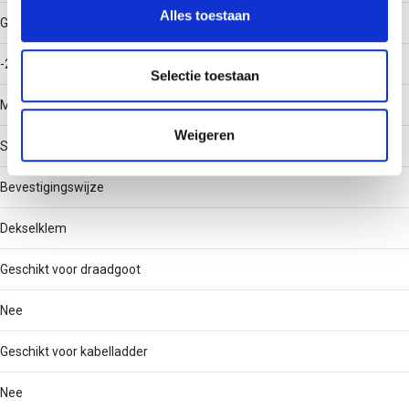
en om ons websiteverkeer te analyseren. Ook delen we
Alles toestaan
Gebruikstemperatuur
informatie over uw gebruik van onze site met onze
partners voor social media, adverteren en analyse. Deze
-20 - 120
partners kunnen deze gegevens combineren met andere
Selectie toestaan
informatie die u aan ze heeft verstrekt of die ze hebben
Materiaal
verzameld op basis van uw gebruik van hun services.
Weigeren
Staal
Bevestigingswijze
Dekselklem
Geschikt voor draadgoot
Nee
Geschikt voor kabelladder
Nee