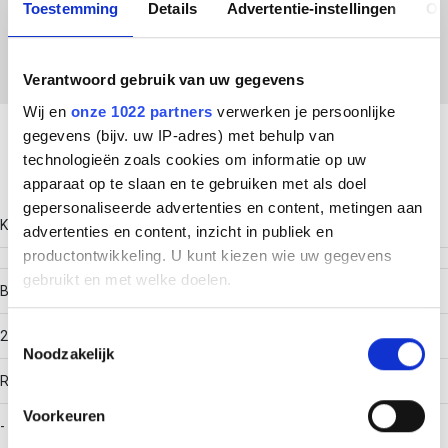
Toestemming
Details
Advertentie-instellingen
Ov
EC002401 - Deksel aftakstuk kabeldraagsysteem
Verantwoord gebruik van uw gegevens
Download productsheet
Wij en
onze 1022 partners
verwerken je persoonlijke
gegevens (bijv. uw IP-adres) met behulp van
technologieën zoals cookies om informatie op uw
Technische gegevens
apparaat op te slaan en te gebruiken met als doel
gepersonaliseerde advertenties en content, metingen aan
Kleur
advertenties en content, inzicht in publiek en
productontwikkeling. U kunt kiezen wie uw gegevens
gebruikt en met welke doelen.
Breedte
Als u het toestaat, willen we ook graag:
Toestemmingsselectie
250
Noodzakelijk
Informatie verzamelen over uw geografische locatie,
die tot een paar meter nauwkeurig kan zijn
RAL-nummer
Uw apparaat identificeren door het actief te scannen
Voorkeuren
-
op specifieke eigenschappen (fingerprinting)