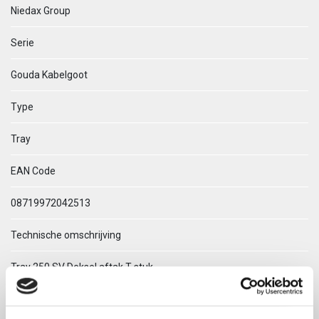
Niedax Group
Serie
Gouda Kabelgoot
Type
Tray
EAN Code
08719972042513
Technische omschrijving
Tray 250 SV Deksel aftak T-stuk
ETIM Klasse