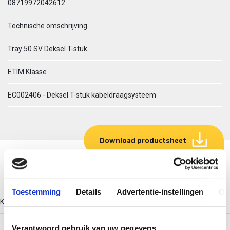
08719972042612
Technische omschrijving
Tray 50 SV Deksel T-stuk
ETIM Klasse
EC002406 - Deksel T-stuk kabeldraagsysteem
Download productsheet
Technische gegevens
Toestemming
Details
Advertentie-instellingen
Ov
Kleur
Verantwoord gebruik van uw gegevens