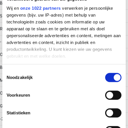
Breedte
Wij en
onze 1022 partners
verwerken je persoonlijke
gegevens (bijv. uw IP-adres) met behulp van
50
technologieën zoals cookies om informatie op uw
apparaat op te slaan en te gebruiken met als doel
RAL-nummer
gepersonaliseerde advertenties en content, metingen aan
-
advertenties en content, inzicht in publiek en
productontwikkeling. U kunt kiezen wie uw gegevens
Oppervlaktebescherming
gebruikt en met welke doelen.
Bandverzinkt (sendzimir verzinkt)
Als u het toestaat, willen we ook graag:
Toestemmingsselectie
Noodzakelijk
Informatie verzamelen over uw geografische locatie,
Materiaalkwaliteit
die tot een paar meter nauwkeurig kan zijn
Uw apparaat identificeren door het actief te scannen
Overig
Voorkeuren
op specifieke eigenschappen (fingerprinting)
Gebruikstemperatuur
Lees meer over hoe uw persoonlijke gegevens worden
Statistieken
verwerkt en stel uw voorkeuren in het
detailgedeelte
in.
-20 - 120
U kunt uw toestemming op elk moment wijzigen of
intrekken in de Cookieverklaring.