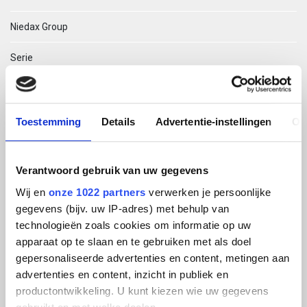
Niedax Group
Serie
Gouda Kabelladder hygiënisch
Type
Toestemming
Details
Advertentie-instellingen
Ov
Streamline HD
Verantwoord gebruik van uw gegevens
EAN Code
Wij en
onze 1022 partners
verwerken je persoonlijke
gegevens (bijv. uw IP-adres) met behulp van
08719972052857
technologieën zoals cookies om informatie op uw
apparaat op te slaan en te gebruiken met als doel
Technische omschrijving
gepersonaliseerde advertenties en content, metingen aan
STRE HD Innoveer Ø43-8,0 RVS301 L300mm
advertenties en content, inzicht in publiek en
productontwikkeling. U kunt kiezen wie uw gegevens
ETIM Klasse