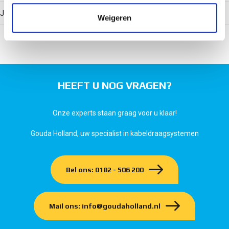
verzameld op basis van uw gebruik van hun services.
Ja
Weigeren
HEEFT U NOG VRAGEN?
Onze experts staan graag voor u klaar!
Gouda Holland, uw specialist in kabeldraagsystemen
Bel ons: 0182 - 506 200
Mail ons: info@goudaholland.nl