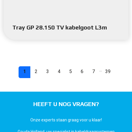
Tray GP 28.150 TV kabelgoot L3m
...
1
2
3
4
5
6
7
39
HEEFT U NOG VRAGEN?
Onze experts staan graag voor u klaar!
Gouda Holland, uw specialist in kabeldraagsystemen