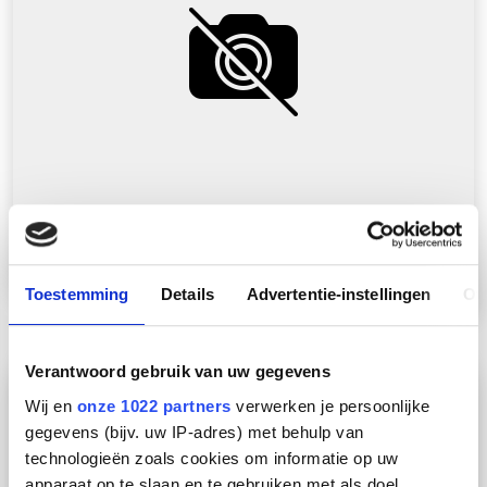
Tray GP 28.75 RVS316 kabelgoot L3m
Toestemming
Details
Advertentie-instellingen
Ov
Verantwoord gebruik van uw gegevens
Wij en
onze 1022 partners
verwerken je persoonlijke
gegevens (bijv. uw IP-adres) met behulp van
technologieën zoals cookies om informatie op uw
apparaat op te slaan en te gebruiken met als doel