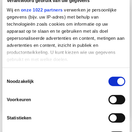
Verantwoord gebruik van uw gegevens
Wij en
onze 1022 partners
verwerken je persoonlijke
gegevens (bijv. uw IP-adres) met behulp van
technologieën zoals cookies om informatie op uw
apparaat op te slaan en te gebruiken met als doel
gepersonaliseerde advertenties en content, metingen aan
advertenties en content, inzicht in publiek en
productontwikkeling. U kunt kiezen wie uw gegevens
gebruikt en met welke doelen.
Als u het toestaat, willen we ook graag:
Toestemmingsselectie
Noodzakelijk
Informatie verzamelen over uw geografische locatie,
die tot een paar meter nauwkeurig kan zijn
Uw apparaat identificeren door het actief te scannen
Lock OK3 60.300 RVS304 kabelgoot
Voorkeuren
op specifieke eigenschappen (fingerprinting)
L3m
Lees meer over hoe uw persoonlijke gegevens worden
Statistieken
verwerkt en stel uw voorkeuren in het
detailgedeelte
in.
U kunt uw toestemming op elk moment wijzigen of