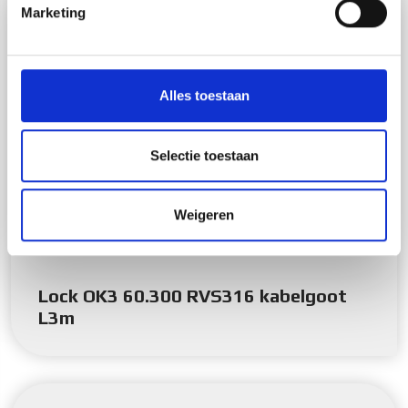
intrekken in de Cookieverklaring.
Marketing
We gebruiken cookies om content en advertenties te
personaliseren, om functies voor social media te bieden
en om ons websiteverkeer te analyseren. Ook delen we
Alles toestaan
informatie over uw gebruik van onze site met onze
partners voor social media, adverteren en analyse. Deze
partners kunnen deze gegevens combineren met andere
Selectie toestaan
informatie die u aan ze heeft verstrekt of die ze hebben
verzameld op basis van uw gebruik van hun services.
Weigeren
Lock OK3 60.300 RVS316 kabelgoot
L3m